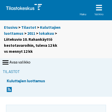
Valikko
Haku
Etusivu
>
Tilastot
>
Kuluttajien
luottamus
>
2011
>
lokakuu
>
Liitekuvio 10. Rahankäyttö
kestotavaroihin, tuleva 12 kk
vs mennyt 12 kk
Avaa valikko
TILASTOT
Kuluttajien luottamus