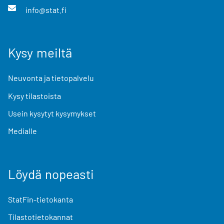
info@stat.fi
Kysy meiltä
Neuvonta ja tietopalvelu
Kysy tilastoista
Usein kysytyt kysymykset
Medialle
Löydä nopeasti
StatFin-tietokanta
Tilastotietokannat