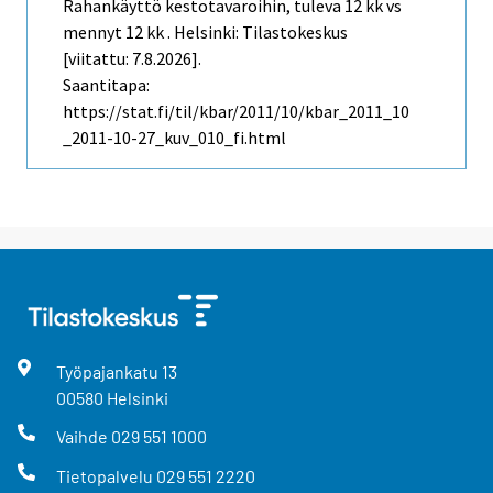
Rahankäyttö kestotavaroihin, tuleva 12 kk vs
mennyt 12 kk . Helsinki: Tilastokeskus
[viitattu: 7.8.2026].
Saantitapa:
https://stat.fi/til/kbar/2011/10/kbar_2011_10
_2011-10-27_kuv_010_fi.html
Työpajankatu
13
00580
Helsinki
Vaihde
029 551 1000
Tietopalvelu
029 551 2220