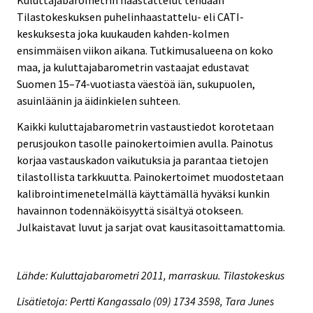
Kuluttajabarometrin haastattelut tehdään
Tilastokeskuksen puhelinhaastattelu- eli CATI-
keskuksesta joka kuukauden kahden-kolmen
ensimmäisen viikon aikana. Tutkimusalueena on koko
maa, ja kuluttajabarometrin vastaajat edustavat
Suomen 15–74-vuotiasta väestöä iän, sukupuolen,
asuinläänin ja äidinkielen suhteen.
Kaikki kuluttajabarometrin vastaustiedot korotetaan
perusjoukon tasolle painokertoimien avulla. Painotus
korjaa vastauskadon vaikutuksia ja parantaa tietojen
tilastollista tarkkuutta. Painokertoimet muodostetaan
kalibrointimenetelmällä käyttämällä hyväksi kunkin
havainnon todennäköisyyttä sisältyä otokseen.
Julkaistavat luvut ja sarjat ovat kausitasoittamattomia.
Lähde: Kuluttajabarometri 2011, marraskuu. Tilastokeskus
Lisätietoja: Pertti Kangassalo (09) 1734 3598, Tara Junes