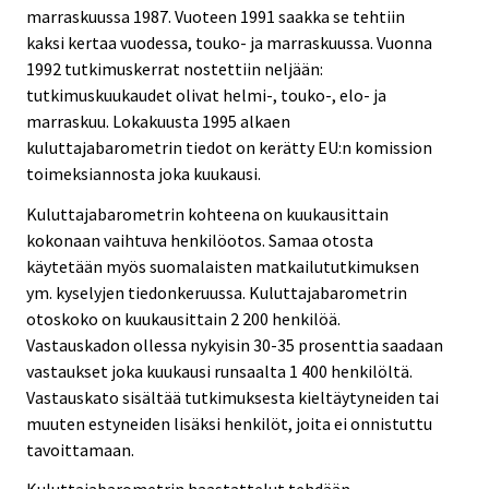
marraskuussa 1987. Vuoteen 1991 saakka se tehtiin
kaksi kertaa vuodessa, touko- ja marraskuussa. Vuonna
1992 tutkimuskerrat nostettiin neljään:
tutkimuskuukaudet olivat helmi-, touko-, elo- ja
marraskuu. Lokakuusta 1995 alkaen
kuluttajabarometrin tiedot on kerätty EU:n komission
toimeksiannosta joka kuukausi.
Kuluttajabarometrin kohteena on kuukausittain
kokonaan vaihtuva henkilöotos. Samaa otosta
käytetään myös suomalaisten matkailututkimuksen
ym. kyselyjen tiedonkeruussa. Kuluttajabarometrin
otoskoko on kuukausittain 2 200 henkilöä.
Vastauskadon ollessa nykyisin 30-35 prosenttia saadaan
vastaukset joka kuukausi runsaalta 1 400 henkilöltä.
Vastauskato sisältää tutkimuksesta kieltäytyneiden tai
muuten estyneiden lisäksi henkilöt, joita ei onnistuttu
tavoittamaan.