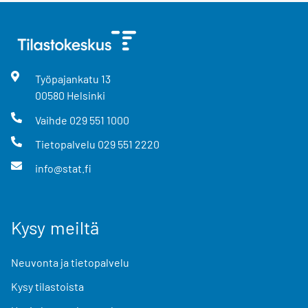
Työpajankatu
13
00580
Helsinki
Vaihde
029 551 1000
Tietopalvelu
029 551 2220
info@stat.fi
Kysy meiltä
Neuvonta ja tietopalvelu
Kysy tilastoista