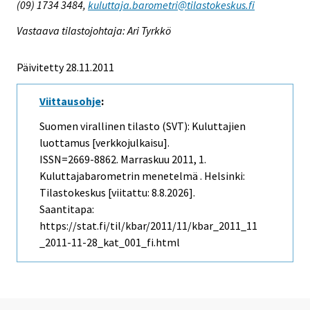
(09) 1734 3484,
kuluttaja.barometri@tilastokeskus.fi
Vastaava tilastojohtaja: Ari Tyrkkö
Päivitetty 28.11.2011
Viittausohje
:
Suomen virallinen tilasto (SVT): Kuluttajien
luottamus [verkkojulkaisu].
ISSN=2669-8862.
Marraskuu
2011, 1.
Kuluttajabarometrin menetelmä . Helsinki:
Tilastokeskus [viitattu: 8.8.2026].
Saantitapa:
https://stat.fi/til/kbar/2011/11/kbar_2011_11
_2011-11-28_kat_001_fi.html