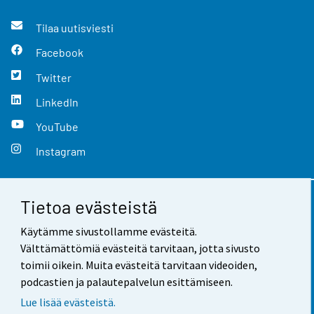
Tilaa uutisviesti
Facebook
Twitter
LinkedIn
YouTube
Instagram
Tietoa evästeistä
Yhteystiedot
Käytämme sivustollamme evästeitä.
Palaute
Välttämättömiä evästeitä tarvitaan, jotta sivusto
toimii oikein. Muita evästeitä tarvitaan videoiden,
Käyttöehdot
podcastien ja palautepalvelun esittämiseen.
Tietosuoja
Lue lisää evästeistä.