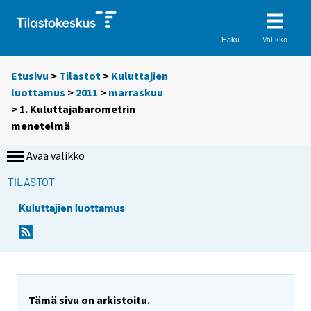
Valikko
Haku
Etusivu
>
Tilastot
>
Kuluttajien
luottamus
>
2011
>
marraskuu
> 1. Kuluttajabarometrin
menetelmä
Avaa valikko
TILASTOT
Kuluttajien luottamus
Tämä sivu on arkistoitu.