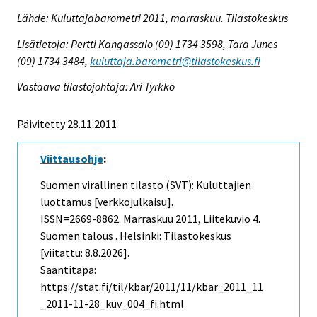
Lähde: Kuluttajabarometri 2011, marraskuu. Tilastokeskus
Lisätietoja: Pertti Kangassalo (09) 1734 3598, Tara Junes
(09) 1734 3484,
kuluttaja.barometri@tilastokeskus.fi
Vastaava tilastojohtaja: Ari Tyrkkö
Päivitetty 28.11.2011
Viittausohje
:
Suomen virallinen tilasto (SVT): Kuluttajien
luottamus [verkkojulkaisu].
ISSN=2669-8862.
Marraskuu
2011, Liitekuvio 4.
Suomen talous . Helsinki: Tilastokeskus
[viitattu: 8.8.2026].
Saantitapa:
https://stat.fi/til/kbar/2011/11/kbar_2011_11
_2011-11-28_kuv_004_fi.html