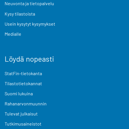
Neuvonta ja tietopalvelu
Kysy tilastoista
Usein kysytyt kysymykset
Medialle
Löydä nopeasti
StatFin-tietokanta
Tilastotietokannat
Suomi lukuina
Rahanarvonmuunnin
Tulevat julkaisut
Tutkimusaineistot