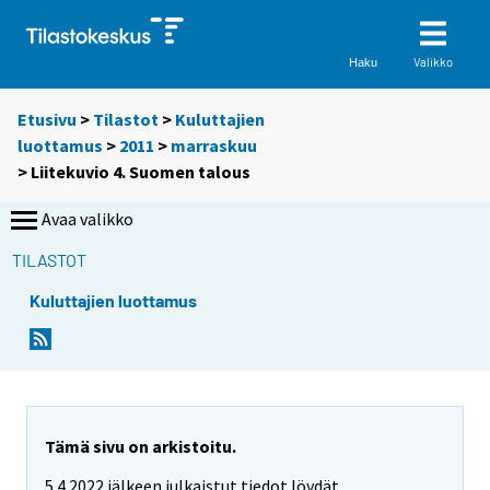
Valikko
Haku
Etusivu
>
Tilastot
>
Kuluttajien
luottamus
>
2011
>
marraskuu
> Liitekuvio 4. Suomen talous
Avaa valikko
TILASTOT
Kuluttajien luottamus
Tämä sivu on arkistoitu.
5.4.2022 jälkeen julkaistut tiedot löydät