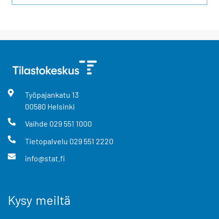
Työpajankatu
13
00580
Helsinki
Vaihde
029 551 1000
Tietopalvelu
029 551 2220
info@stat.fi
Kysy meiltä