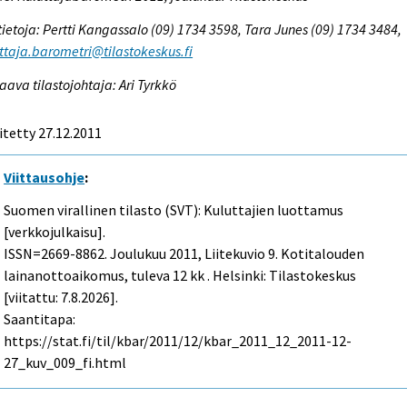
tietoja: Pertti Kangassalo (09) 1734 3598, Tara Junes (09) 1734 3484,
ttaja.barometri@tilastokeskus.fi
aava tilastojohtaja: Ari Tyrkkö
itetty 27.12.2011
Viittausohje
:
Suomen virallinen tilasto (SVT): Kuluttajien luottamus
[verkkojulkaisu].
ISSN=2669-8862.
Joulukuu
2011, Liitekuvio 9. Kotitalouden
lainanottoaikomus, tuleva 12 kk . Helsinki: Tilastokeskus
[viitattu: 7.8.2026].
Saantitapa:
https://stat.fi/til/kbar/2011/12/kbar_2011_12_2011-12-
27_kuv_009_fi.html