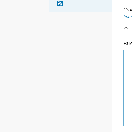
Lisä
kulu
Vast
Päiv