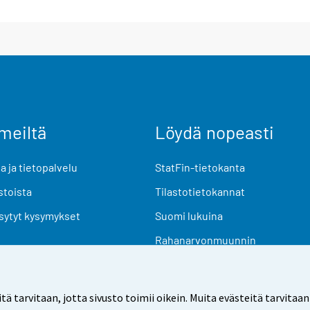
meiltä
Löydä nopeasti
 ja tietopalvelu
StatFin-tietokanta
stoista
Tilastotietokannat
sytyt kysymykset
Suomi lukuina
Rahanarvonmuunnin
Tulevat julkaisut
Tutkimusaineistot
arvitaan, jotta sivusto toimii oikein. Muita evästeitä tarvitaan