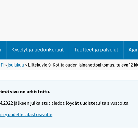
a
Kyselyt ja tiedonkeruut
Tuotteet ja palvelut
Aja
11
>
joulukuu
> Liitekuvio 9. Kotitalouden lainanottoaikomus, tuleva 12 k
ämä sivu on arkistoitu.
.4.2022 jälkeen julkaistut tiedot löydät uudistetulta sivustolta.
iirry uudelle tilastosivulle