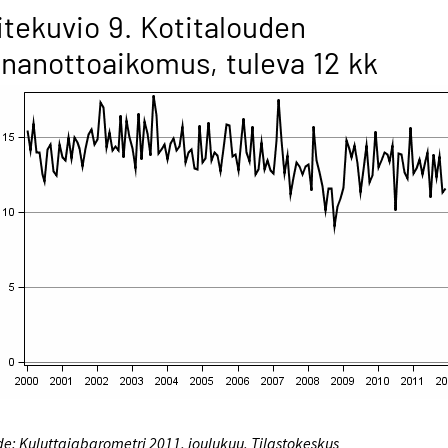
itekuvio 9. Kotitalouden
inanottoaikomus, tuleva 12 kk
e: Kuluttajabarometri 2011, joulukuu. Tilastokeskus