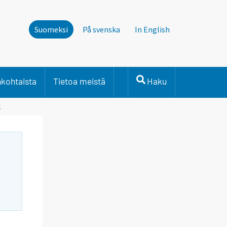
Suomeksi
På svenska
In English
nkohtaista
Tietoa meistä
Haku
k