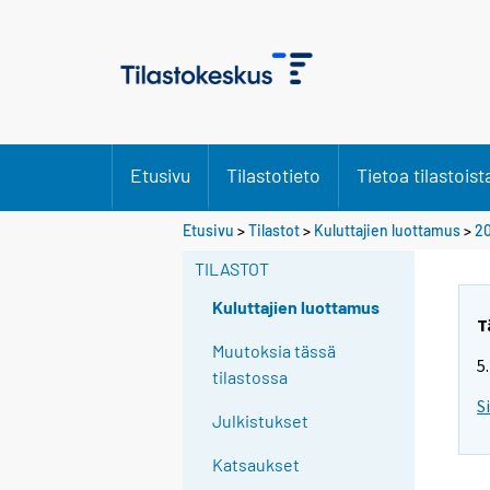
Etusivu
Tilastotieto
Tietoa tilastoist
Etusivu
>
Tilastot
>
Kuluttajien luottamus
>
20
TILASTOT
Kuluttajien luottamus
T
Muutoksia tässä
5
tilastossa
S
Julkistukset
Katsaukset