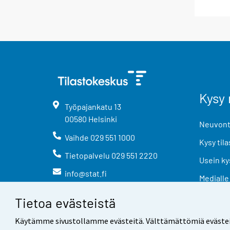
Kysy 
Työpajankatu
13
00580
Helsinki
Neuvonta
Vaihde
029 551 1000
Kysy tila
Tietopalvelu
029 551 2220
Usein ky
info@stat.fi
Medialle
Tietoa evästeistä
Käytämme sivustollamme evästeitä. Välttämättömiä evästeitä t