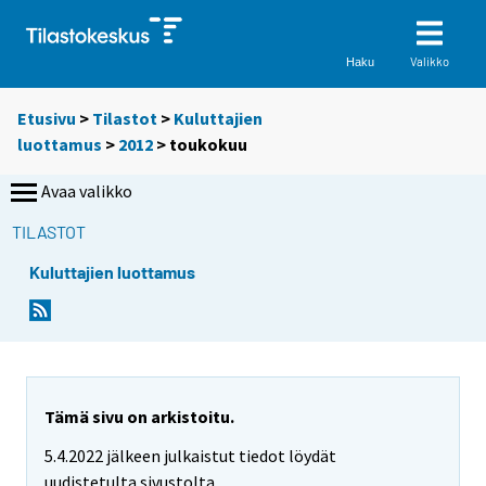
Valikko
Haku
Etusivu
>
Tilastot
>
Kuluttajien
luottamus
>
2012
>
toukokuu
Avaa valikko
TILASTOT
Kuluttajien luottamus
Tämä sivu on arkistoitu.
5.4.2022 jälkeen julkaistut tiedot löydät
uudistetulta sivustolta.