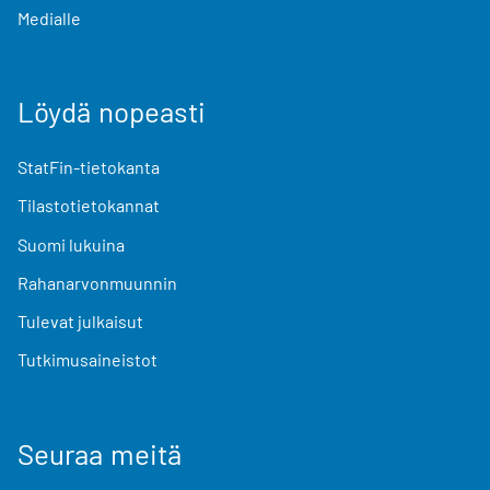
Medialle
Löydä nopeasti
StatFin-tietokanta
Tilastotietokannat
Suomi lukuina
Rahanarvonmuunnin
Tulevat julkaisut
Tutkimusaineistot
Seuraa meitä