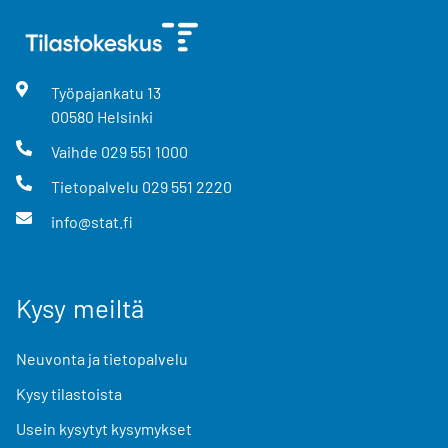
Työpajankatu
13
00580
Helsinki
Vaihde
029 551 1000
Tietopalvelu
029 551 2220
info@stat.fi
Kysy meiltä
Neuvonta ja tietopalvelu
Kysy tilastoista
Usein kysytyt kysymykset