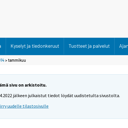
a
Kyselyt ja tiedonkeruut
Tuotteet ja palvelut
Aja
014
>
tammikuu
ämä sivu on arkistoitu.
.4.2022 jälkeen julkaistut tiedot löydät uudistetulta sivustolta.
iirry uudelle tilastosivulle