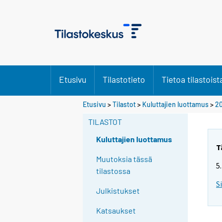
Etusivu
Tilastotieto
Tietoa tilastoist
Etusivu
>
Tilastot
>
Kuluttajien luottamus
>
2
TILASTOT
Kuluttajien luottamus
T
Muutoksia tässä
5
tilastossa
S
Julkistukset
Katsaukset