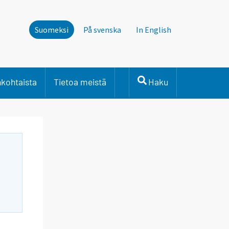
Suomeksi
På svenska
In English
nkohtaista
Tietoa meistä
Haku