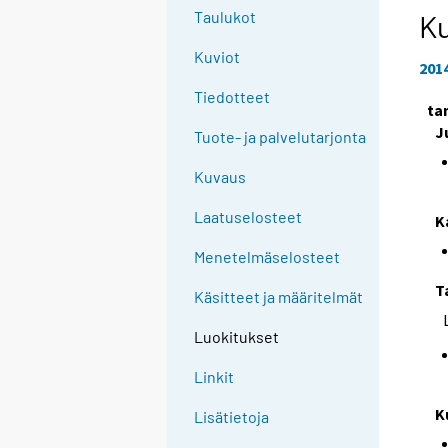
Taulukot
Ku
Kuviot
201
Tiedotteet
ta
J
Tuote- ja palvelutarjonta
Kuvaus
Laatuselosteet
K
Menetelmäselosteet
T
Käsitteet ja määritelmät
Luokitukset
Linkit
K
Lisätietoja