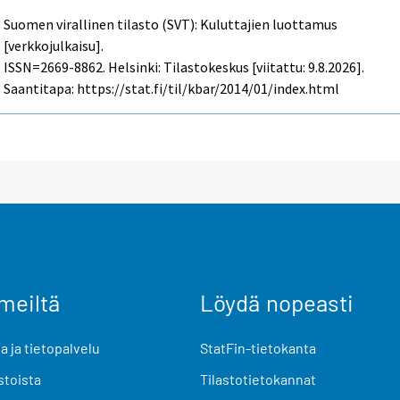
Suomen virallinen tilasto (SVT): Kuluttajien luottamus
[verkkojulkaisu].
ISSN=2669-8862. Helsinki: Tilastokeskus [viitattu: 9.8.2026].
Saantitapa: https://stat.fi/til/kbar/2014/01/index.html
meiltä
Löydä nopeasti
 ja tietopalvelu
StatFin-tietokanta
stoista
Tilastotietokannat