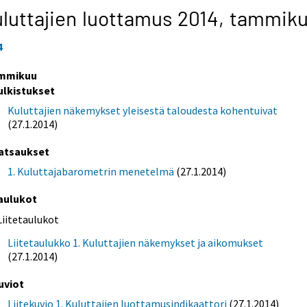
luttajien luottamus 2014,
tammik
4
mmikuu
ulkistukset
Kuluttajien näkemykset yleisestä taloudesta kohentuivat
(27.1.2014)
atsaukset
1. Kuluttajabarometrin menetelmä
(27.1.2014)
aulukot
Liitetaulukot
Liitetaulukko 1. Kuluttajien näkemykset ja aikomukset
(27.1.2014)
uviot
Liitekuvio 1. Kuluttajien luottamusindikaattori
(27.1.2014)