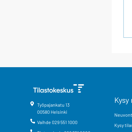
Kysy 
Työpajankatu
13
00580
Helsinki
Neuvonta
Vaihde
029 551 1000
Kysy tila