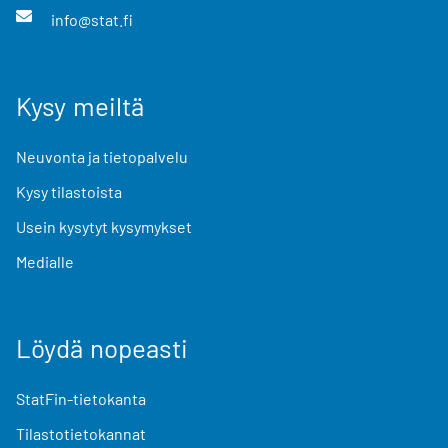
info@stat.fi
Kysy meiltä
Neuvonta ja tietopalvelu
Kysy tilastoista
Usein kysytyt kysymykset
Medialle
Löydä nopeasti
StatFin-tietokanta
Tilastotietokannat