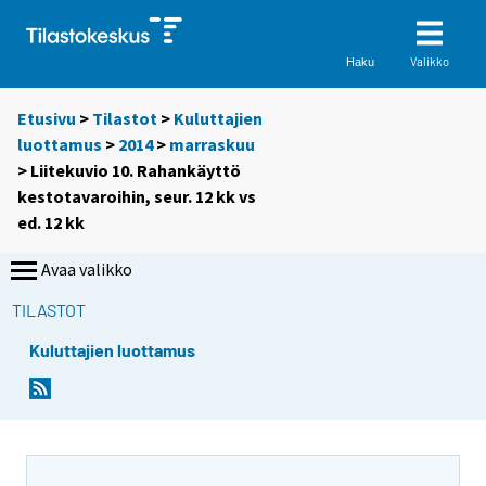
Valikko
Haku
Etusivu
>
Tilastot
>
Kuluttajien
luottamus
>
2014
>
marraskuu
> Liitekuvio 10. Rahankäyttö
kestotavaroihin, seur. 12 kk vs
ed. 12 kk
Avaa valikko
TILASTOT
Kuluttajien luottamus