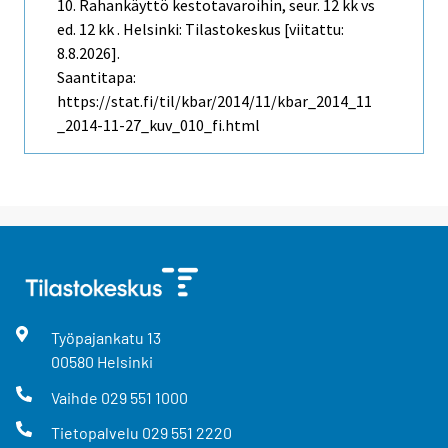
10. Rahankäyttö kestotavaroihin, seur. 12 kk vs
ed. 12 kk . Helsinki: Tilastokeskus [viitattu:
8.8.2026].
Saantitapa:
https://stat.fi/til/kbar/2014/11/kbar_2014_11
_2014-11-27_kuv_010_fi.html
Työpajankatu
13
00580
Helsinki
Vaihde
029 551 1000
Tietopalvelu
029 551 2220