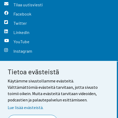
Tilaa uutisviesti
Facebook
Twitter
LinkedIn
YouTube
Instagram
Tietoa evästeistä
Yhteystiedot
Käytämme sivustollamme evästeitä.
Palaute
Välttämättömiä evästeitä tarvitaan, jotta sivusto
toimii oikein. Muita evästeitä tarvitaan videoiden,
Käyttöehdot
podcastien ja palautepalvelun esittämiseen.
Tietosuoja
Lue lisää evästeistä.
Saavutettavuus