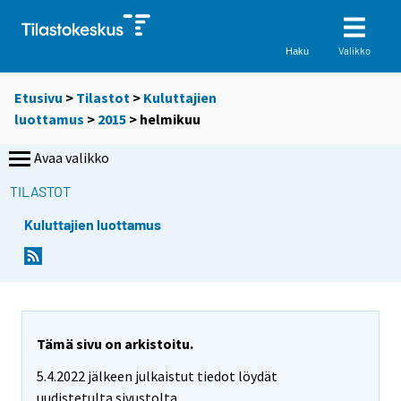
Valikko
Haku
Etusivu
>
Tilastot
>
Kuluttajien
luottamus
>
2015
>
helmikuu
Avaa valikko
TILASTOT
Kuluttajien luottamus
Tämä sivu on arkistoitu.
5.4.2022 jälkeen julkaistut tiedot löydät
uudistetulta sivustolta.