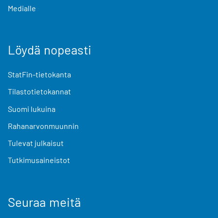
Medialle
Löydä nopeasti
StatFin-tietokanta
Tilastotietokannat
Suomi lukuina
Rahanarvonmuunnin
Tulevat julkaisut
Tutkimusaineistot
Seuraa meitä