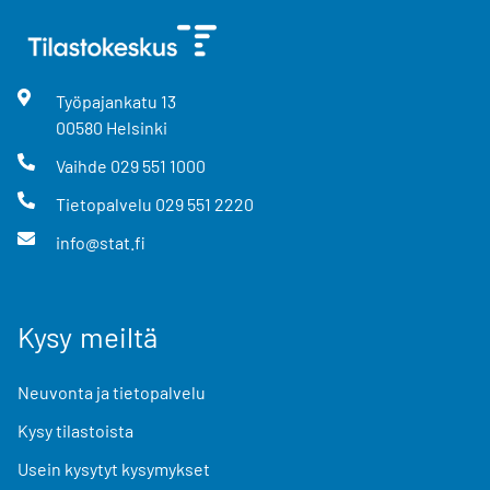
Työpajankatu
13
00580
Helsinki
Vaihde
029 551 1000
Tietopalvelu
029 551 2220
info@stat.fi
Kysy meiltä
Neuvonta ja tietopalvelu
Kysy tilastoista
Usein kysytyt kysymykset