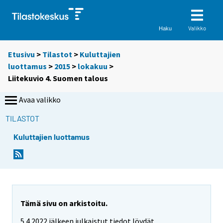
Valikko
Haku
Etusivu
>
Tilastot
>
Kuluttajien
luottamus
>
2015
>
lokakuu
>
Liitekuvio 4. Suomen talous
Avaa valikko
TILASTOT
Kuluttajien luottamus
Tämä sivu on arkistoitu.
5.4.2022 jälkeen julkaistut tiedot löydät