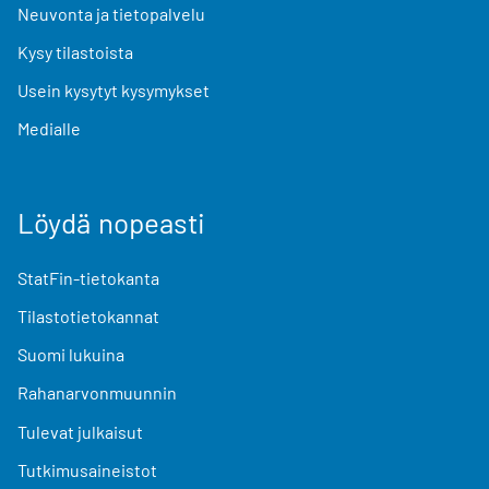
Neuvonta ja tietopalvelu
Kysy tilastoista
Usein kysytyt kysymykset
Medialle
Löydä nopeasti
StatFin-tietokanta
Tilastotietokannat
Suomi lukuina
Rahanarvonmuunnin
Tulevat julkaisut
Tutkimusaineistot