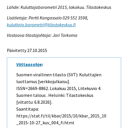
Lähde: Kuluttajabarometri 2015, lokakuu. Tilastokeskus
Lisätietoja: Pertti Kangassalo 029 551 3598,
kuluttaja.barometri@tilastokeskus.fi
Vastaava tilastojohtaja: Jari Tarkoma
Päivitetty 27.10.2015
Viittausohje
:
Suomen virallinen tilasto (SVT): Kuluttajien
luottamus [verkkojulkaisu].
ISSN=2669-8862.
Lokakuu
2015, Liitekuvio 4.
Suomen talous . Helsinki: Tilastokeskus
[viitattu: 6.8.2026].
Saantitapa:
https://stat.fi/til/kbar/2015/10/kbar_2015_10
_2015-10-27_kuv_004_fi.html