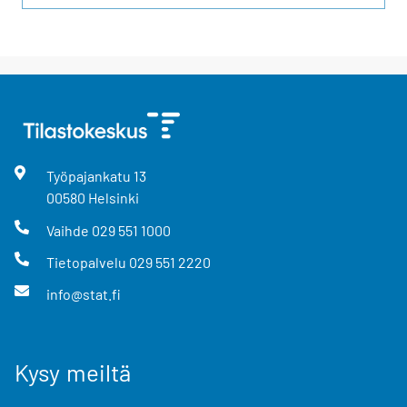
Työpajankatu
13
00580
Helsinki
Vaihde
029 551 1000
Tietopalvelu
029 551 2220
info@stat.fi
Kysy meiltä