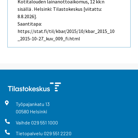
Kotitalouden lainanottoaikomus, 12 kk:n
sisällä . Helsinki: Tilastokeskus [viitattu:
8.8.2026].
Saantitapa:
https://stat.fi/til/kbar/2015/10/kbar_2015_10
_2015-10-27_kuv_009_fi.html
Työpajankatu
13
00580
Helsinki
Vaihde
029 551 1000
Tietopalvelu
029 551 2220