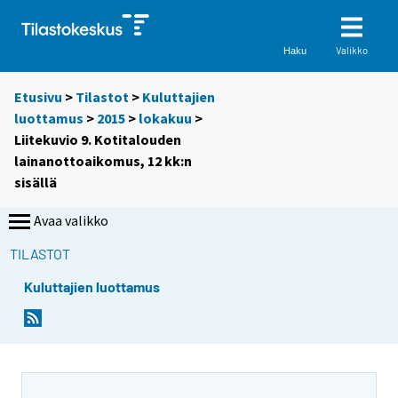
Valikko
Haku
Etusivu
>
Tilastot
>
Kuluttajien
luottamus
>
2015
>
lokakuu
>
Liitekuvio 9. Kotitalouden
lainanottoaikomus, 12 kk:n
sisällä
Avaa valikko
TILASTOT
Kuluttajien luottamus