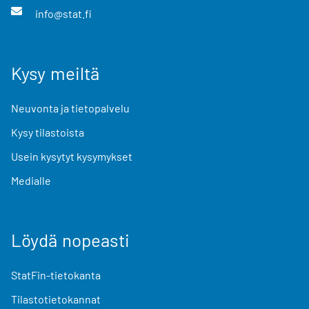
info@stat.fi
Kysy meiltä
Neuvonta ja tietopalvelu
Kysy tilastoista
Usein kysytyt kysymykset
Medialle
Löydä nopeasti
StatFin-tietokanta
Tilastotietokannat