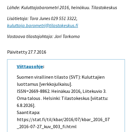
Lähde: Kuluttajabarometri 2016, heinäkuu. Tilastokeskus
Lisätietoja: Tara Junes 029 551 3322,
kuluttaja.barometri@tilastokeskus.fi
Vastaava tilastojohtaja: Jari Tarkoma
Päivitetty 27.7.2016
Viittausohje
:
Suomen virallinen tilasto (SVT): Kuluttajien
luottamus [verkkojulkaisu].
ISSN=2669-8862.
Heinäkuu
2016, Liitekuvio 3.
Oma talous . Helsinki: Tilastokeskus [viitattu:
6.8.2026].
Saantitapa:
https://stat.fi/til/kbar/2016/07/kbar_2016_07
_2016-07-27_kuv_003_fi.html