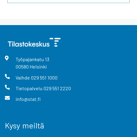
Työpajankatu
13
00580
Helsinki
Vaihde
029 551 1000
Tietopalvelu
029 551 2220
info@stat.fi
Kysy meiltä