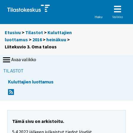
Valikko
Haku
Etusivu
>
Tilastot
>
Kuluttajien
luottamus
>
2016
>
heinäkuu
>
Liitekuvio 3. Oma talous
Avaa valikko
TILASTOT
Kuluttajien luottamus
Tämä sivu on arkistoitu.
5.4.2022 jälkeen julkaistut tiedot löydät