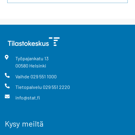
Työpajankatu
13
00580
Helsinki
Vaihde
029 551 1000
Tietopalvelu
029 551 2220
info@stat.fi
Kysy meiltä