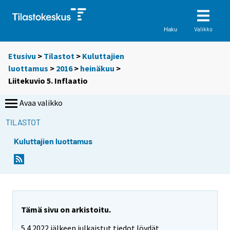
Valikko
Haku
Etusivu
>
Tilastot
>
Kuluttajien
luottamus
>
2016
>
heinäkuu
>
Liitekuvio 5. Inflaatio
Avaa valikko
TILASTOT
Kuluttajien luottamus
Tämä sivu on arkistoitu.
5.4.2022 jälkeen julkaistut tiedot löydät