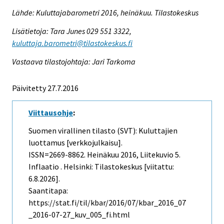
Lähde: Kuluttajabarometri 2016, heinäkuu. Tilastokeskus
Lisätietoja: Tara Junes 029 551 3322,
kuluttaja.barometri@tilastokeskus.fi
Vastaava tilastojohtaja: Jari Tarkoma
Päivitetty 27.7.2016
Viittausohje
:
Suomen virallinen tilasto (SVT): Kuluttajien
luottamus [verkkojulkaisu].
ISSN=2669-8862.
Heinäkuu
2016, Liitekuvio 5.
Inflaatio . Helsinki: Tilastokeskus [viitattu:
6.8.2026].
Saantitapa:
https://stat.fi/til/kbar/2016/07/kbar_2016_07
_2016-07-27_kuv_005_fi.html