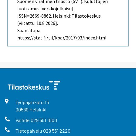
Suomen virallinen tilasto (SVT): Kuluttajien
luottamus [verkkojulkaisu].
ISSN=2669-8862. Helsinki: Tilastokeskus
[viitattu: 10.8.2026].
Saantitapa:
https://stat.fi/til/kbar/2017/03/index.html
Työpajankatu
13
00580
Helsinki
Vaihde
029 551 1000
Tietopalvelu
029 551 2220