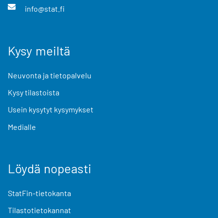
info@stat.fi
Kysy meiltä
Neuvonta ja tietopalvelu
Kysy tilastoista
Usein kysytyt kysymykset
Medialle
Löydä nopeasti
StatFin-tietokanta
Tilastotietokannat