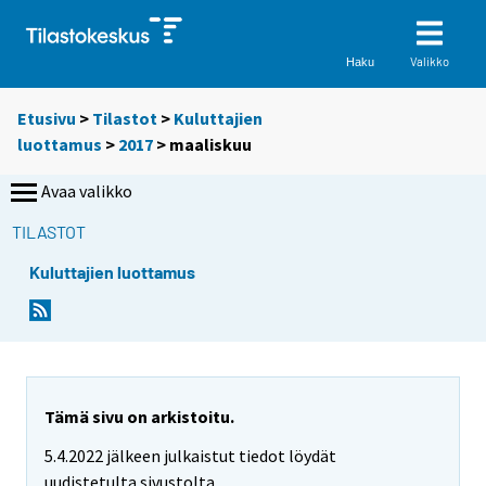
Valikko
Haku
Etusivu
>
Tilastot
>
Kuluttajien
luottamus
>
2017
>
maaliskuu
Avaa valikko
TILASTOT
Kuluttajien luottamus
Tämä sivu on arkistoitu.
5.4.2022 jälkeen julkaistut tiedot löydät
uudistetulta sivustolta.