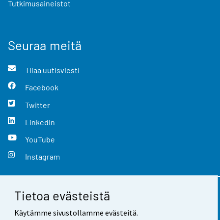
Tutkimusaineistot
Seuraa meitä
Tilaa uutisviesti
Facebook
Twitter
LinkedIn
YouTube
Instagram
Tietoa evästeistä
Yhteystiedot
Käytämme sivustollamme evästeitä.
Palaute