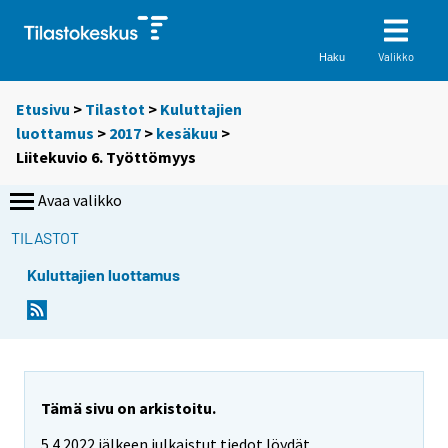
Valikko
Haku
Etusivu
>
Tilastot
>
Kuluttajien
luottamus
>
2017
>
kesäkuu
>
Liitekuvio 6. Työttömyys
Avaa valikko
TILASTOT
Kuluttajien luottamus
Tämä sivu on arkistoitu.
5.4.2022 jälkeen julkaistut tiedot löydät