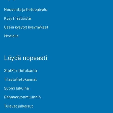
Neuvonta ja tietopalvelu
Kysy tilastoista
Usein kysytyt kysymykset
Medialle
Löydä nopeasti
StatFin-tietokanta
Tilastotietokannat
Suomi lukuina
Rahanarvonmuunnin
Tulevat julkaisut