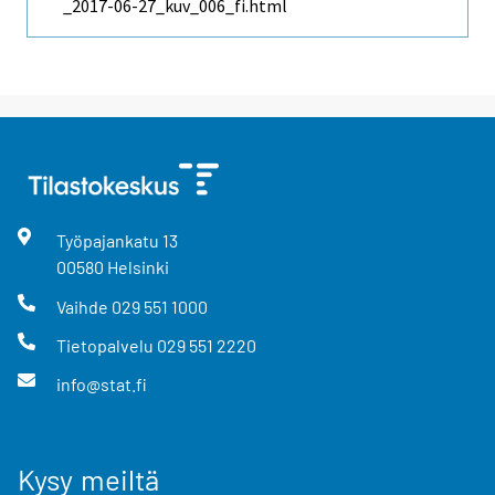
_2017-06-27_kuv_006_fi.html
Työpajankatu
13
00580
Helsinki
Vaihde
029 551 1000
Tietopalvelu
029 551 2220
info@stat.fi
Kysy meiltä