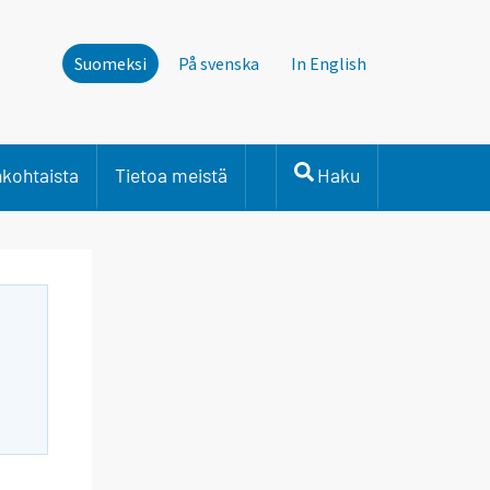
Suomeksi
På svenska
In English
nkohtaista
Tietoa meistä
Haku