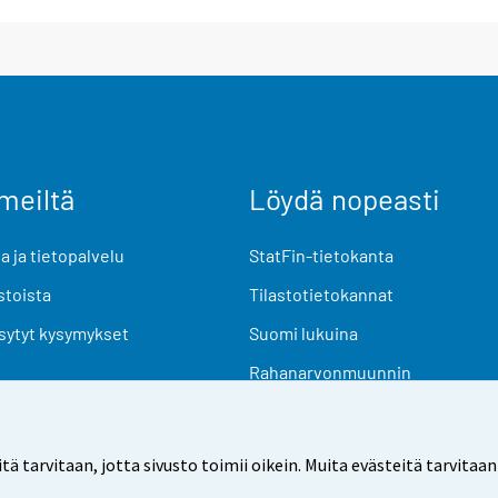
meiltä
Löydä nopeasti
 ja tietopalvelu
StatFin-tietokanta
stoista
Tilastotietokannat
sytyt kysymykset
Suomi lukuina
Rahanarvonmuunnin
Tulevat julkaisut
Tutkimusaineistot
arvitaan, jotta sivusto toimii oikein. Muita evästeitä tarvitaan