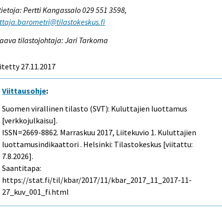
tietoja: Pertti Kangassalo 029 551 3598,
ttaja.barometri@tilastokeskus.fi
aava tilastojohtaja: Jari Tarkoma
itetty 27.11.2017
Viittausohje
:
Suomen virallinen tilasto (SVT): Kuluttajien luottamus
[verkkojulkaisu].
ISSN=2669-8862.
Marraskuu
2017, Liitekuvio 1. Kuluttajien
luottamusindikaattori . Helsinki: Tilastokeskus [viitattu:
7.8.2026].
Saantitapa:
https://stat.fi/til/kbar/2017/11/kbar_2017_11_2017-11-
27_kuv_001_fi.html