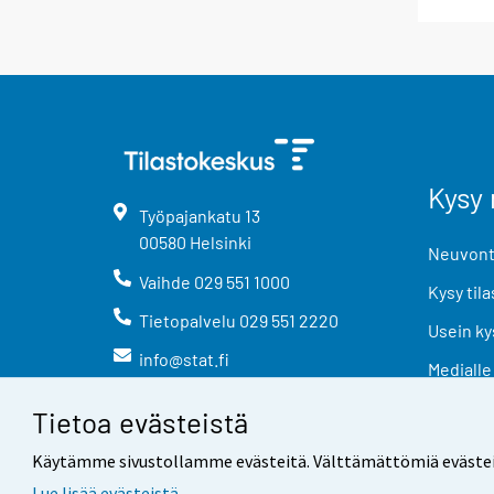
Kysy 
Työpajankatu
13
00580
Helsinki
Neuvonta
Vaihde
029 551 1000
Kysy tila
Tietopalvelu
029 551 2220
Usein ky
info@stat.fi
Medialle
Tietoa evästeistä
Käytämme sivustollamme evästeitä. Välttämättömiä evästeitä t
Lue lisää evästeistä.