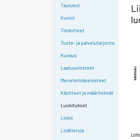
Taulukot
Li
lu
Kuviot
Tiedotteet
Tuote- ja palvelutarjonta
Kuvaus
Laatuselosteet
Menetelmäselosteet
Käsitteet ja määritelmät
Luokitukset
Linkit
Lisätietoja
Lähd