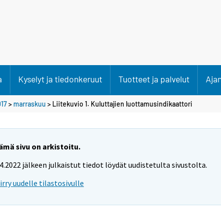
a
Kyselyt ja tiedonkeruut
Tuotteet ja palvelut
Aja
17
>
marraskuu
> Liitekuvio 1. Kuluttajien luottamusindikaattori
ämä sivu on arkistoitu.
.4.2022 jälkeen julkaistut tiedot löydät uudistetulta sivustolta.
iirry uudelle tilastosivulle