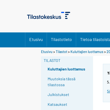
Etusivu
Tilastotieto
Tietoa tilastoist
Etusivu
>
Tilastot
>
Kuluttajien luottamus
>
20
TILASTOT
Kuluttajien luottamus
T
Muutoksia tässä
5
tilastossa
S
Julkistukset
Katsaukset