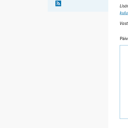
Lisä
kulu
Vast
Päiv