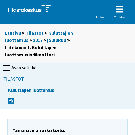
Valikko
Haku
Etusivu
>
Tilastot
>
Kuluttajien
luottamus
>
2017
>
joulukuu
>
Liitekuvio 1. Kuluttajien
luottamusindikaattori
Avaa valikko
TILASTOT
Kuluttajien luottamus
Tämä sivu on arkistoitu.