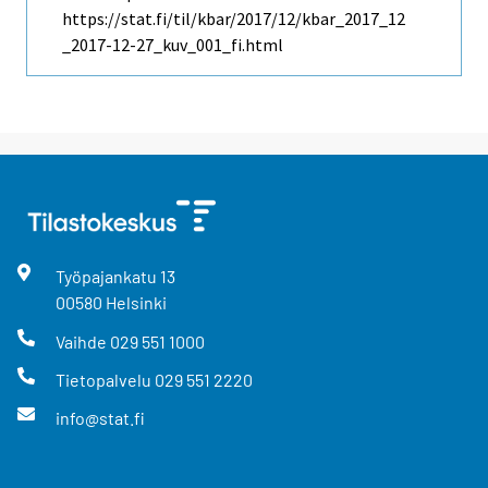
https://stat.fi/til/kbar/2017/12/kbar_2017_12
_2017-12-27_kuv_001_fi.html
Työpajankatu
13
00580
Helsinki
Vaihde
029 551 1000
Tietopalvelu
029 551 2220
info@stat.fi