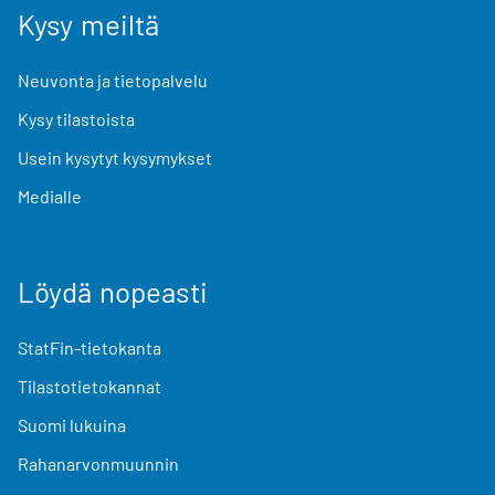
Kysy meiltä
Neuvonta ja tietopalvelu
Kysy tilastoista
Usein kysytyt kysymykset
Medialle
Löydä nopeasti
StatFin-tietokanta
Tilastotietokannat
Suomi lukuina
Rahanarvonmuunnin