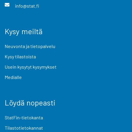
info@stat.fi
Kysy meiltä
Neuvonta ja tietopalvelu
Kysy tilastoista
Usein kysytyt kysymykset
Medialle
Löydä nopeasti
StatFin-tietokanta
Tilastotietokannat