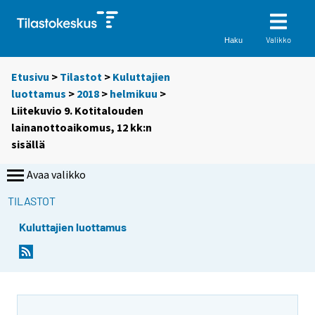
Valikko
Haku
Etusivu
>
Tilastot
>
Kuluttajien
luottamus
>
2018
>
helmikuu
>
Liitekuvio 9. Kotitalouden
lainanottoaikomus, 12 kk:n
sisällä
Avaa valikko
TILASTOT
Kuluttajien luottamus