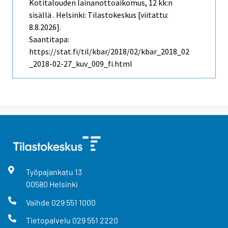
Kotitalouden lainanottoaikomus, 12 kk:n
sisällä . Helsinki: Tilastokeskus [viitattu:
8.8.2026].
Saantitapa:
https://stat.fi/til/kbar/2018/02/kbar_2018_02
_2018-02-27_kuv_009_fi.html
Työpajankatu
13
00580
Helsinki
Vaihde
029 551 1000
Tietopalvelu
029 551 2220