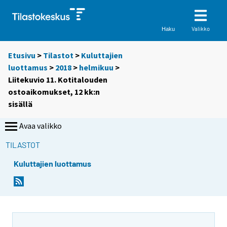
Valikko
Haku
Etusivu
>
Tilastot
>
Kuluttajien
luottamus
>
2018
>
helmikuu
>
Liitekuvio 11. Kotitalouden
ostoaikomukset, 12 kk:n
sisällä
Avaa valikko
TILASTOT
Kuluttajien luottamus