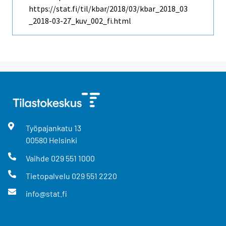
https://stat.fi/til/kbar/2018/03/kbar_2018_03
_2018-03-27_kuv_002_fi.html
Työpajankatu
13
00580
Helsinki
Vaihde
029 551 1000
Tietopalvelu
029 551 2220
info@stat.fi