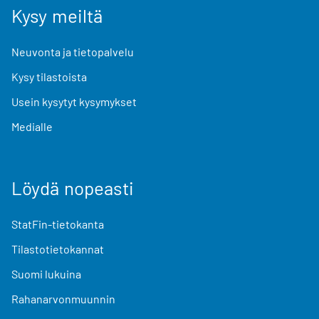
Kysy meiltä
Neuvonta ja tietopalvelu
Kysy tilastoista
Usein kysytyt kysymykset
Medialle
Löydä nopeasti
StatFin-tietokanta
Tilastotietokannat
Suomi lukuina
Rahanarvonmuunnin