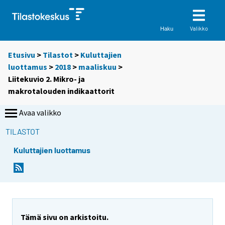
Valikko
Haku
Etusivu
>
Tilastot
>
Kuluttajien
luottamus
>
2018
>
maaliskuu
>
Liitekuvio 2. Mikro- ja
makrotalouden indikaattorit
Avaa valikko
TILASTOT
Kuluttajien luottamus
Tämä sivu on arkistoitu.