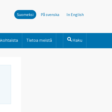
Suomeksi
På svenska
In English
nkohtaista
Tietoa meistä
Haku