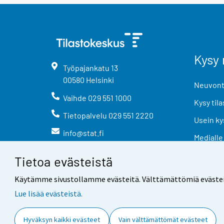
Kysy 
Työpajankatu
13
00580
Helsinki
Neuvonta
Vaihde
029 551 1000
Kysy tila
Tietopalvelu
029 551 2220
Usein ky
info@stat.fi
Medialle
Tietoa evästeistä
Käytämme sivustollamme evästeitä. Välttämättömiä evästeitä t
Lue lisää evästeistä.
Yhteystiedot
Palaute
Hyväksyn kaikki evästeet
Vain välttämättömät evästeet