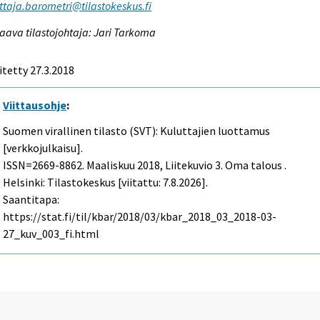
ttaja.barometri@tilastokeskus.fi
aava tilastojohtaja: Jari Tarkoma
itetty 27.3.2018
Viittausohje
:
Suomen virallinen tilasto (SVT): Kuluttajien luottamus
[verkkojulkaisu].
ISSN=2669-8862.
Maaliskuu
2018, Liitekuvio 3. Oma talous .
Helsinki: Tilastokeskus [viitattu: 7.8.2026].
Saantitapa:
https://stat.fi/til/kbar/2018/03/kbar_2018_03_2018-03-
27_kuv_003_fi.html