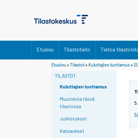
Etusivu
Tilastotieto
Tietoa tilastoist
Etusivu
>
Tilastot
>
Kuluttajien luottamus
>
20
TILASTOT
Kuluttajien luottamus
T
Muutoksia tässä
5
tilastossa
S
Julkistukset
Katsaukset