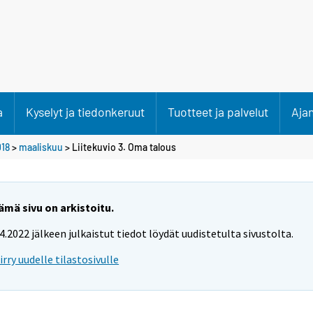
a
Kyselyt ja tiedonkeruut
Tuotteet ja palvelut
Aja
18
>
maaliskuu
> Liitekuvio 3. Oma talous
ämä sivu on arkistoitu.
.4.2022 jälkeen julkaistut tiedot löydät uudistetulta sivustolta.
iirry uudelle tilastosivulle