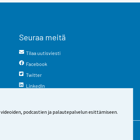
Seuraa meitä
Tilaa uutisviesti
Facebook
Twitter
LinkedIn
YouTube
Instagram
 videoiden, podcastien ja palautepalvelun esittämiseen.
stosta
Evästeasetukset