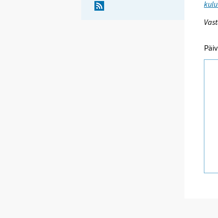
kulu
Vast
Päiv