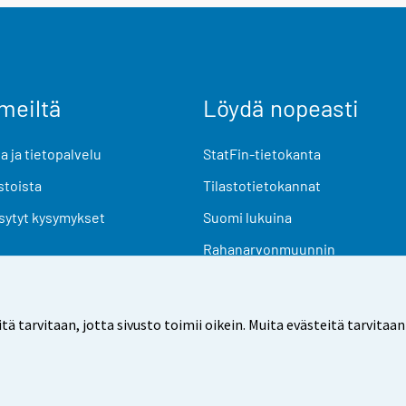
meiltä
Löydä nopeasti
 ja tietopalvelu
StatFin-tietokanta
stoista
Tilastotietokannat
sytyt kysymykset
Suomi lukuina
Rahanarvonmuunnin
Tulevat julkaisut
Tutkimusaineistot
arvitaan, jotta sivusto toimii oikein. Muita evästeitä tarvitaan
Käyttöehdot
Tietosuoja
Saavutettavuus
Tietoa sivu