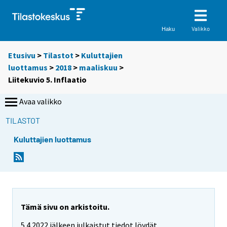
Valikko
Haku
Etusivu
>
Tilastot
>
Kuluttajien
luottamus
>
2018
>
maaliskuu
>
Liitekuvio 5. Inflaatio
Avaa valikko
TILASTOT
Kuluttajien luottamus
Tämä sivu on arkistoitu.
5.4.2022 jälkeen julkaistut tiedot löydät