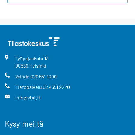
Työpajankatu
13
00580
Helsinki
Vaihde
029 551 1000
Tietopalvelu
029 551 2220
info@stat.fi
Kysy meiltä