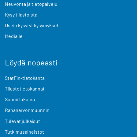
Neuvonta ja tietopalvelu
Kysy tilastoista
Usein kysytyt kysymykset
Medialle
Löydä nopeasti
StatFin-tietokanta
Tilastotietokannat
Suomi lukuina
Rahanarvonmuunnin
Tulevat julkaisut
Tutkimusaineistot