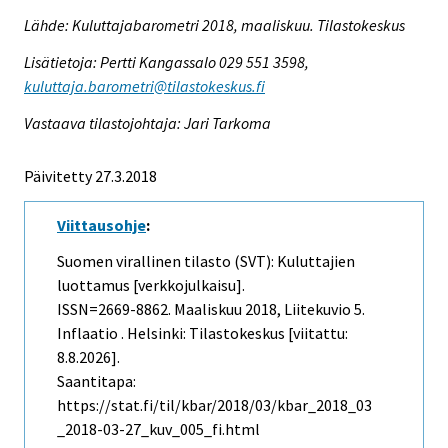
Lähde: Kuluttajabarometri 2018, maaliskuu. Tilastokeskus
Lisätietoja: Pertti Kangassalo 029 551 3598,
kuluttaja.barometri@tilastokeskus.fi
Vastaava tilastojohtaja: Jari Tarkoma
Päivitetty 27.3.2018
Viittausohje
:
Suomen virallinen tilasto (SVT): Kuluttajien
luottamus [verkkojulkaisu].
ISSN=2669-8862.
Maaliskuu
2018, Liitekuvio 5.
Inflaatio . Helsinki: Tilastokeskus [viitattu:
8.8.2026].
Saantitapa:
https://stat.fi/til/kbar/2018/03/kbar_2018_03
_2018-03-27_kuv_005_fi.html