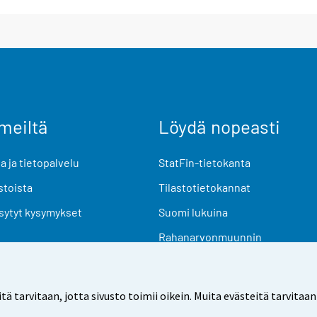
meiltä
Löydä nopeasti
 ja tietopalvelu
StatFin-tietokanta
stoista
Tilastotietokannat
sytyt kysymykset
Suomi lukuina
Rahanarvonmuunnin
Tulevat julkaisut
Tutkimusaineistot
arvitaan, jotta sivusto toimii oikein. Muita evästeitä tarvitaan