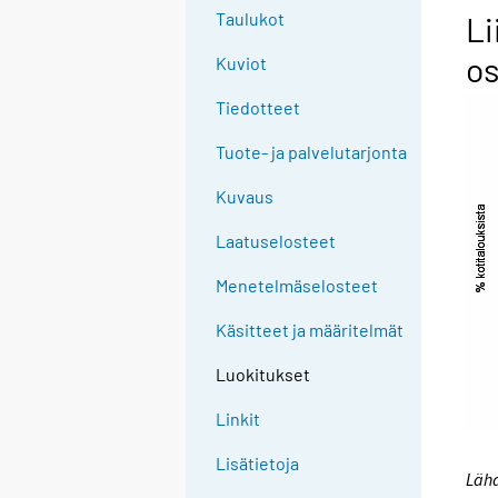
Taulukot
Li
os
Kuviot
Tiedotteet
Tuote- ja palvelutarjonta
Kuvaus
Laatuselosteet
Menetelmäselosteet
Käsitteet ja määritelmät
Luokitukset
Linkit
Lisätietoja
Lähd