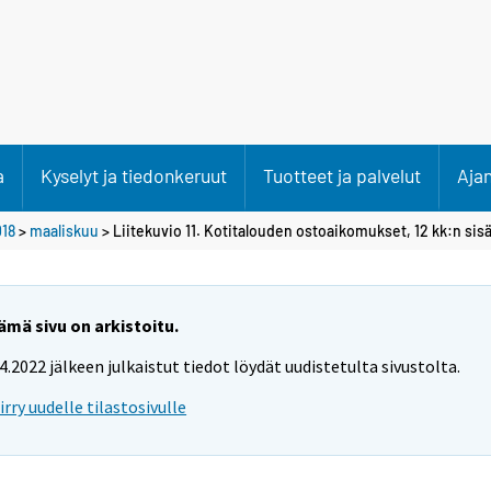
a
Kyselyt ja tiedonkeruut
Tuotteet ja palvelut
Aja
18
>
maaliskuu
> Liitekuvio 11. Kotitalouden ostoaikomukset, 12 kk:n sisä
ämä sivu on arkistoitu.
.4.2022 jälkeen julkaistut tiedot löydät uudistetulta sivustolta.
iirry uudelle tilastosivulle