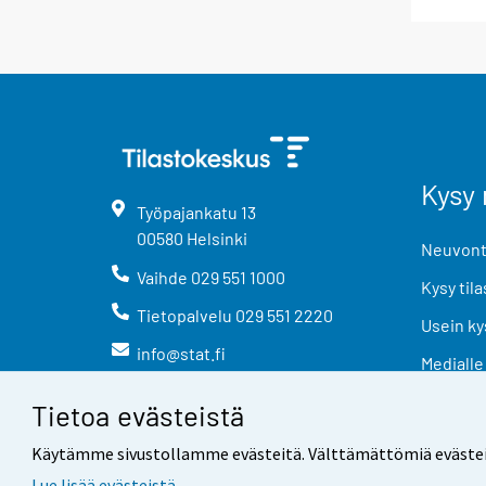
Kysy 
Työpajankatu
13
00580
Helsinki
Neuvonta
Vaihde
029 551 1000
Kysy tila
Tietopalvelu
029 551 2220
Usein ky
info@stat.fi
Medialle
Tietoa evästeistä
Käytämme sivustollamme evästeitä. Välttämättömiä evästeitä t
Lue lisää evästeistä.