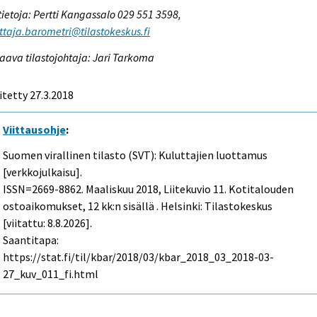
tietoja: Pertti Kangassalo 029 551 3598,
ttaja.barometri@tilastokeskus.fi
aava tilastojohtaja: Jari Tarkoma
itetty 27.3.2018
Viittausohje
:
Suomen virallinen tilasto (SVT): Kuluttajien luottamus
[verkkojulkaisu].
ISSN=2669-8862.
Maaliskuu
2018, Liitekuvio 11. Kotitalouden
ostoaikomukset, 12 kk:n sisällä . Helsinki: Tilastokeskus
[viitattu: 8.8.2026].
Saantitapa:
https://stat.fi/til/kbar/2018/03/kbar_2018_03_2018-03-
27_kuv_011_fi.html