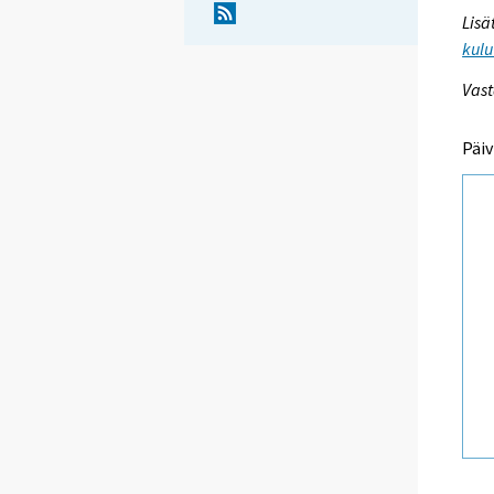
Lisä
kulu
Vast
Päiv