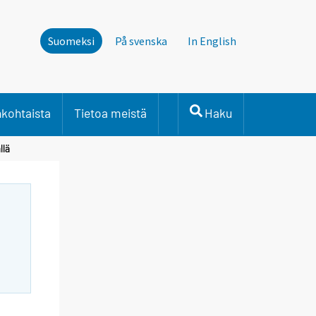
Suomeksi
På svenska
In English
nkohtaista
Tietoa meistä
Haku
llä