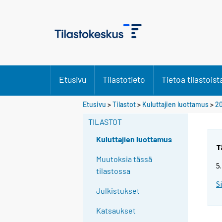
Etusivu
Tilastotieto
Tietoa tilastoist
Etusivu
>
Tilastot
>
Kuluttajien luottamus
>
20
TILASTOT
Kuluttajien luottamus
T
Muutoksia tässä
5
tilastossa
S
Julkistukset
Katsaukset