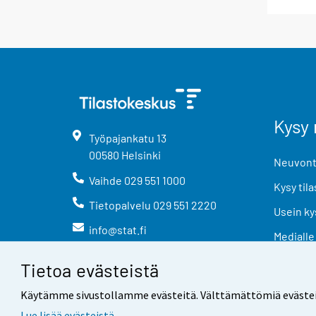
Kysy 
Työpajankatu
13
00580
Helsinki
Neuvonta
Vaihde
029 551 1000
Kysy tila
Tietopalvelu
029 551 2220
Usein ky
info@stat.fi
Medialle
Tietoa evästeistä
Käytämme sivustollamme evästeitä. Välttämättömiä evästeitä t
Lue lisää evästeistä.