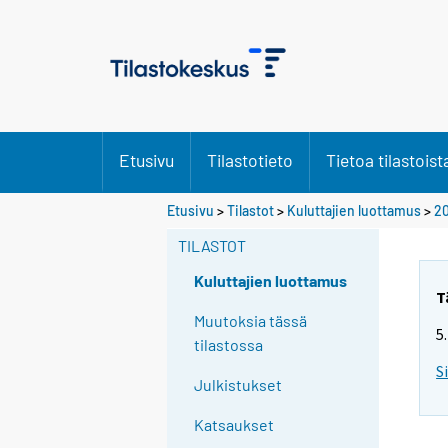
Etusivu
Tilastotieto
Tietoa tilastoist
Etusivu
>
Tilastot
>
Kuluttajien luottamus
>
20
TILASTOT
Kuluttajien luottamus
T
Muutoksia tässä
5
tilastossa
S
Julkistukset
Katsaukset