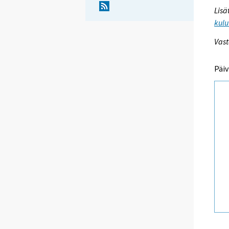
Lisä
kulu
Vast
Päiv