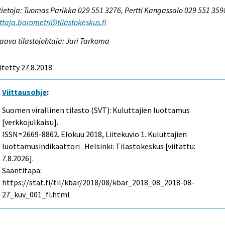
tietoja: Tuomas Parikka 029 551 3276, Pertti Kangassalo 029 551 359
ttaja.barometri@tilastokeskus.fi
aava tilastojohtaja: Jari Tarkoma
itetty 27.8.2018
Viittausohje
:
Suomen virallinen tilasto (SVT): Kuluttajien luottamus
[verkkojulkaisu].
ISSN=2669-8862.
Elokuu
2018, Liitekuvio 1. Kuluttajien
luottamusindikaattori . Helsinki: Tilastokeskus [viitattu:
7.8.2026].
Saantitapa:
https://stat.fi/til/kbar/2018/08/kbar_2018_08_2018-08-
27_kuv_001_fi.html