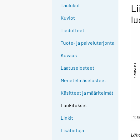
Taulukot
Li
lu
Kuviot
Tiedotteet
Tuote- ja palvelutarjonta
Kuvaus
Laatuselosteet
Menetelmäselosteet
Käsitteet ja määritelmät
Luokitukset
Linkit
Lisätietoja
Lähd