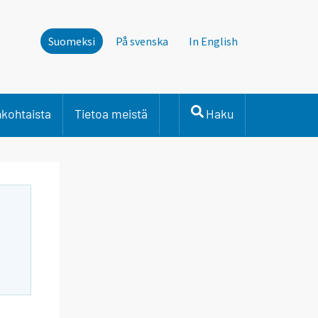
Suomeksi
På svenska
In English
nkohtaista
Tietoa meistä
Haku