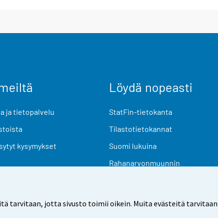
meiltä
Löydä nopeasti
 ja tietopalvelu
StatFin-tietokanta
stoista
Tilastotietokannat
sytyt kysymykset
Suomi lukuina
Rahanarvonmuunnin
Tulevat julkaisut
Tutkimusaineistot
arvitaan, jotta sivusto toimii oikein. Muita evästeitä tarvitaan