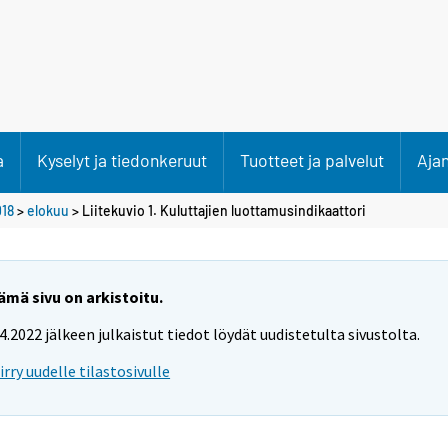
a
Kyselyt ja tiedonkeruut
Tuotteet ja palvelut
Aja
18
>
elokuu
> Liitekuvio 1. Kuluttajien luottamusindikaattori
ämä sivu on arkistoitu.
.4.2022 jälkeen julkaistut tiedot löydät uudistetulta sivustolta.
iirry uudelle tilastosivulle