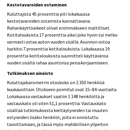
Kestotavaroiden ostaminen
Kuluttajista 45 prosenttia piti lokakuussa
kestotavaroiden ostamista kannattavana.
Rahankäyttöaikeet olivat enimmäkseen maltilliset.
Kotitalouksista 17 prosenttia aikoi joko hyvin tai melko
varmasti ostaa auton vuoden sisällä. Asunnon ostoa
harkitsi 7 prosenttia kotitalouksista. Lokakuussa 19
prosenttia kotitalouksista suunnitteli käyttävänsä
vuoden sisällä rahaa asuntonsa peruskorjaamiseen.
Tutkimuksen aineisto
Kuluttajabarometrin otoskoko on 2 350 henkilöä
kuukausittain. Otokseen poimitut ovat 15–84-vuotiaita.
Lokakuussa vastaukset saatiin 1 148 henkilöltä ja
vastauskato oli siten 51,1 prosenttia. Vastauskato
sisältää tutkimuksesta kieltäytyneiden tai muuten
estyneiden lisäksi henkilöt, joita ei onnistuttu
tavoittamaan, ja tässä myös mahdollisen ylipeiton