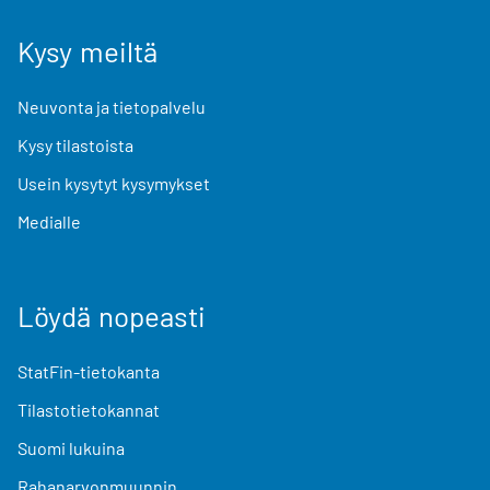
Kysy meiltä
Neuvonta ja tietopalvelu
Kysy tilastoista
Usein kysytyt kysymykset
Medialle
Löydä nopeasti
StatFin-tietokanta
Tilastotietokannat
Suomi lukuina
Rahanarvonmuunnin