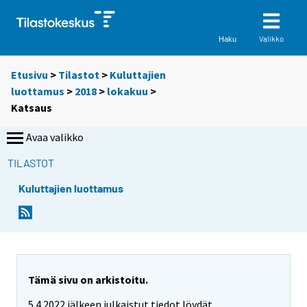
Valikko
Haku
Etusivu
>
Tilastot
>
Kuluttajien
luottamus
>
2018
>
lokakuu
>
Katsaus
Avaa valikko
TILASTOT
Kuluttajien luottamus
Tämä sivu on arkistoitu.
5.4.2022 jälkeen julkaistut tiedot löydät