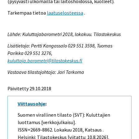
(pysyvästi ulkomailla tai laitoshoidossa, kuolleet).
Tarkempaa tietoa
laatuselosteessa
.
Lähde: Kuluttajabarometri 2018, lokakuu. Tilastokeskus
Lisätietoja: Pertti Kangassalo 029 551 3598, Tuomas
Parikka 029 551 3276,
kuluttaja.barometri@tilastokeskus.fi
Vastaava tilastojohtaja: Jari Tarkoma
Päivitetty 29.10.2018
Viittausohje
:
Suomen virallinen tilasto (SVT): Kuluttajien
luottamus [verkkojulkaisu].
ISSN=2669-8862.
Lokakuu
2018, Katsaus .
Helsinki: Tilastokeskus [viitattu: 10.8.2026].