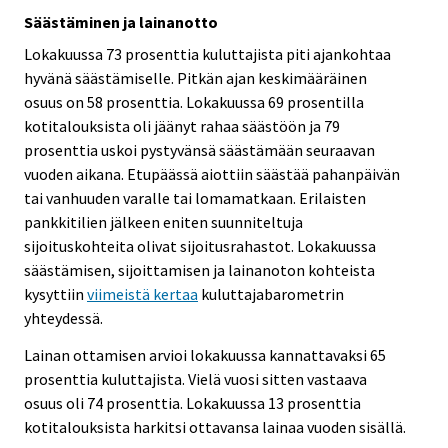
Säästäminen ja lainanotto
Lokakuussa 73 prosenttia kuluttajista piti ajankohtaa
hyvänä säästämiselle. Pitkän ajan keskimääräinen
osuus on 58 prosenttia. Lokakuussa 69 prosentilla
kotitalouksista oli jäänyt rahaa säästöön ja 79
prosenttia uskoi pystyvänsä säästämään seuraavan
vuoden aikana. Etupäässä aiottiin säästää pahanpäivän
tai vanhuuden varalle tai lomamatkaan. Erilaisten
pankkitilien jälkeen eniten suunniteltuja
sijoituskohteita olivat sijoitusrahastot. Lokakuussa
säästämisen, sijoittamisen ja lainanoton kohteista
kysyttiin
viimeistä kertaa
kuluttajabarometrin
yhteydessä.
Lainan ottamisen arvioi lokakuussa kannattavaksi 65
prosenttia kuluttajista. Vielä vuosi sitten vastaava
osuus oli 74 prosenttia. Lokakuussa 13 prosenttia
kotitalouksista harkitsi ottavansa lainaa vuoden sisällä.