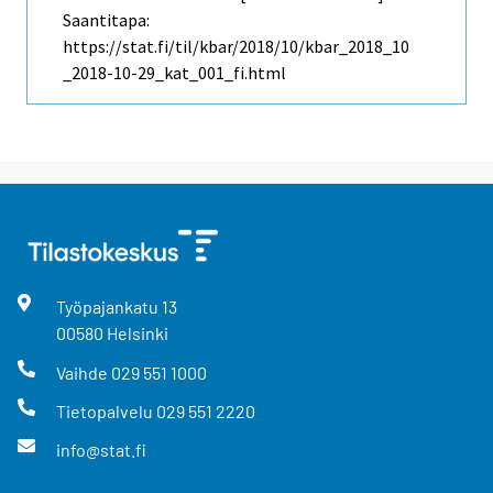
Saantitapa:
https://stat.fi/til/kbar/2018/10/kbar_2018_10
_2018-10-29_kat_001_fi.html
Työpajankatu
13
00580
Helsinki
Vaihde
029 551 1000
Tietopalvelu
029 551 2220
info@stat.fi