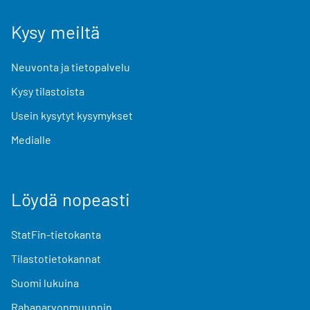
Kysy meiltä
Neuvonta ja tietopalvelu
Kysy tilastoista
Usein kysytyt kysymykset
Medialle
Löydä nopeasti
StatFin-tietokanta
Tilastotietokannat
Suomi lukuina
Rahanarvonmuunnin