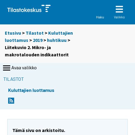
Valikko
Haku
Etusivu
>
Tilastot
>
Kuluttajien
luottamus
>
2019
>
huhtikuu
>
Liitekuvio 2. Mikro- ja
makrotalouden indikaattorit
Avaa valikko
TILASTOT
Kuluttajien luottamus
Tämä sivu on arkistoitu.