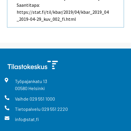
Saantitapa:
https://stat.fi/til/kbar/2019/04/kbar_2019_04
_2019-04-29_kuv_002_fi.html
Työpajankatu
13
00580
Helsinki
Vaihde
029 551 1000
Tietopalvelu
029 551 2220
info@stat.fi