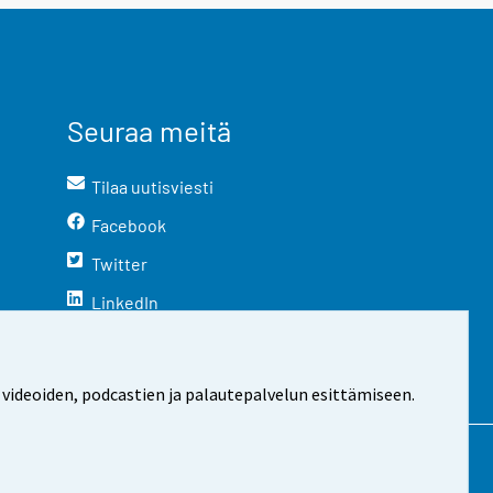
Seuraa meitä
Tilaa uutisviesti
Facebook
Twitter
LinkedIn
YouTube
Instagram
 videoiden, podcastien ja palautepalvelun esittämiseen.
stosta
Evästeasetukset