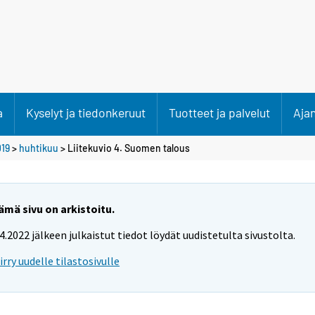
a
Kyselyt ja tiedonkeruut
Tuotteet ja palvelut
Aja
19
>
huhtikuu
> Liitekuvio 4. Suomen talous
ämä sivu on arkistoitu.
.4.2022 jälkeen julkaistut tiedot löydät uudistetulta sivustolta.
iirry uudelle tilastosivulle