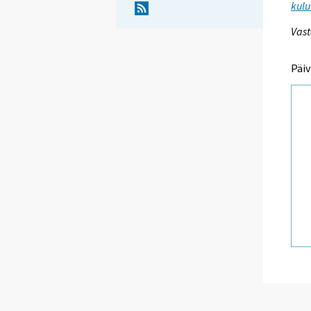
kulu
Vast
Päiv