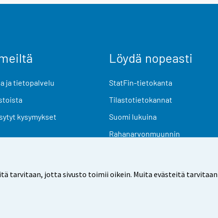
meiltä
Löydä nopeasti
 ja tietopalvelu
StatFin-tietokanta
stoista
Tilastotietokannat
sytyt kysymykset
Suomi lukuina
Rahanarvonmuunnin
Tulevat julkaisut
Tutkimusaineistot
arvitaan, jotta sivusto toimii oikein. Muita evästeitä tarvitaan
Käyttöehdot
Tietosuoja
Saavutettavuus
Tietoa sivu