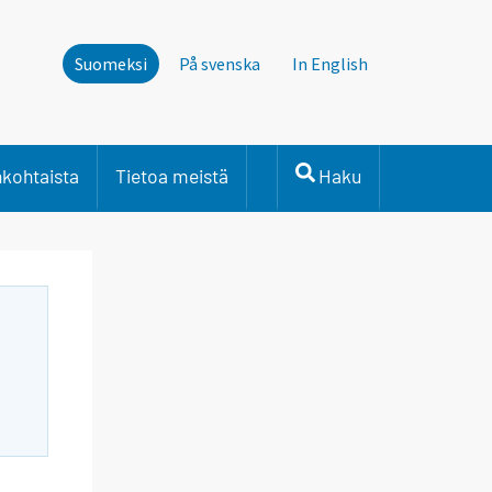
Suomeksi
På svenska
In English
nkohtaista
Tietoa meistä
Haku