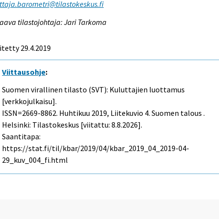
ttaja.barometri@tilastokeskus.fi
aava tilastojohtaja: Jari Tarkoma
itetty 29.4.2019
Viittausohje
:
Suomen virallinen tilasto (SVT): Kuluttajien luottamus
[verkkojulkaisu].
ISSN=2669-8862.
Huhtikuu
2019, Liitekuvio 4. Suomen talous .
Helsinki: Tilastokeskus [viitattu: 8.8.2026].
Saantitapa:
https://stat.fi/til/kbar/2019/04/kbar_2019_04_2019-04-
29_kuv_004_fi.html