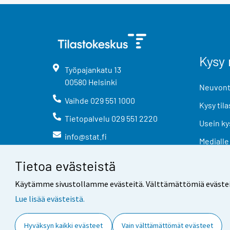
Kysy 
Työpajankatu
13
00580
Helsinki
Neuvonta
Vaihde
029 551 1000
Kysy tila
Tietopalvelu
029 551 2220
Usein ky
info@stat.fi
Medialle
Tietoa evästeistä
Käytämme sivustollamme evästeitä. Välttämättömiä evästeitä t
Lue lisää evästeistä.
Yhteystiedot
Palaute
Hyväksyn kaikki evästeet
Vain välttämättömät evästeet