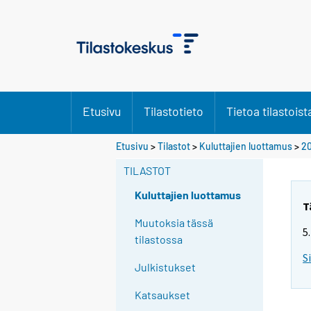
Etusivu
Tilastotieto
Tietoa tilastoist
Etusivu
>
Tilastot
>
Kuluttajien luottamus
>
20
TILASTOT
Kuluttajien luottamus
T
Muutoksia tässä
5
tilastossa
S
Julkistukset
Katsaukset