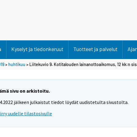
a
Kyselyt ja tiedonkeruut
Tuotteet ja palvelut
Aja
19
>
huhtikuu
> Liitekuvio 9. Kotitalouden lainanottoaikomus, 12 kk:n sis
ämä sivu on arkistoitu.
.4.2022 jälkeen julkaistut tiedot löydät uudistetulta sivustolta.
iirry uudelle tilastosivulle