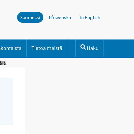
Suomeksi
På svenska
In English
nkohtaista
Tietoa meistä
Haku
ällä