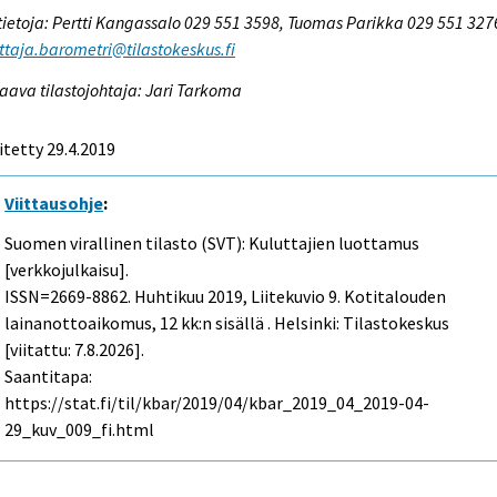
tietoja: Pertti Kangassalo 029 551 3598, Tuomas Parikka 029 551 327
ttaja.barometri@tilastokeskus.fi
aava tilastojohtaja: Jari Tarkoma
itetty 29.4.2019
Viittausohje
:
Suomen virallinen tilasto (SVT): Kuluttajien luottamus
[verkkojulkaisu].
ISSN=2669-8862.
Huhtikuu
2019, Liitekuvio 9. Kotitalouden
lainanottoaikomus, 12 kk:n sisällä . Helsinki: Tilastokeskus
[viitattu: 7.8.2026].
Saantitapa:
https://stat.fi/til/kbar/2019/04/kbar_2019_04_2019-04-
29_kuv_009_fi.html