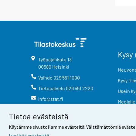
Kysy 
Työpajankatu
13
00580
Helsinki
Neuvonta
Vaihde
029 551 1000
Kysy tila
Tietopalvelu
029 551 2220
Usein ky
info@stat.fi
Medialle
Tietoa evästeistä
Käytämme sivustollamme evästeitä. Välttämättömiä evästeitä t
Lue lisää evästeistä.