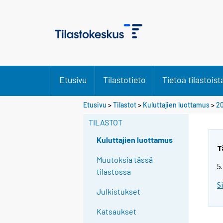
Etusivu
Tilastotieto
Tietoa tilastoist
Etusivu
>
Tilastot
>
Kuluttajien luottamus
>
20
TILASTOT
Kuluttajien luottamus
T
Muutoksia tässä
5
tilastossa
S
Julkistukset
Katsaukset