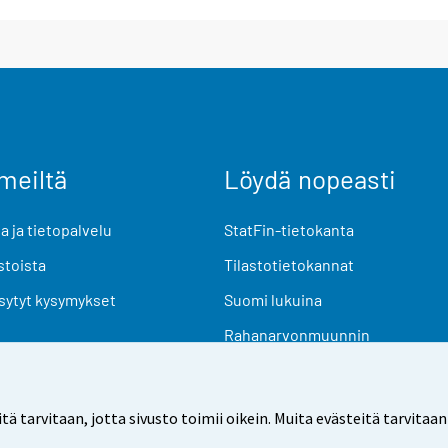
meiltä
Löydä nopeasti
 ja tietopalvelu
StatFin-tietokanta
stoista
Tilastotietokannat
sytyt kysymykset
Suomi lukuina
Rahanarvonmuunnin
Tulevat julkaisut
Tutkimusaineistot
arvitaan, jotta sivusto toimii oikein. Muita evästeitä tarvitaan