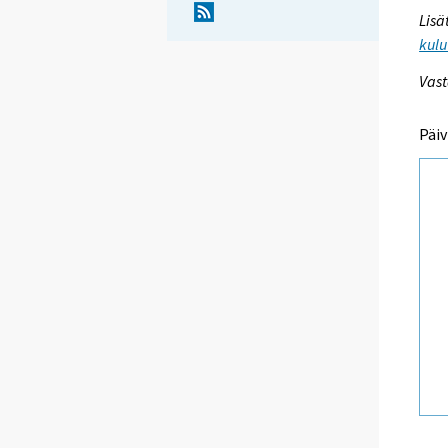
Lisä
kulu
Vast
Päiv