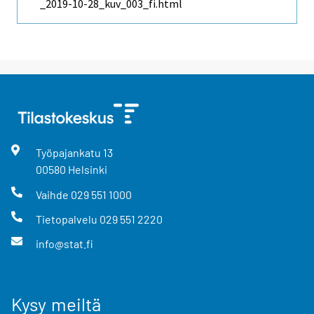
_2019-10-28_kuv_003_fi.html
Työpajankatu
13
00580
Helsinki
Vaihde
029 551 1000
Tietopalvelu
029 551 2220
info@stat.fi
Kysy meiltä