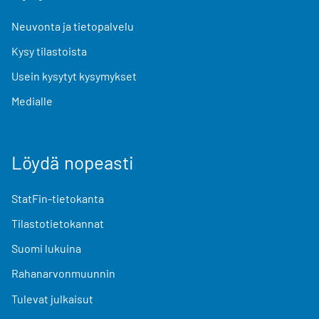
Neuvonta ja tietopalvelu
Kysy tilastoista
Usein kysytyt kysymykset
Medialle
Löydä nopeasti
StatFin-tietokanta
Tilastotietokannat
Suomi lukuina
Rahanarvonmuunnin
Tulevat julkaisut