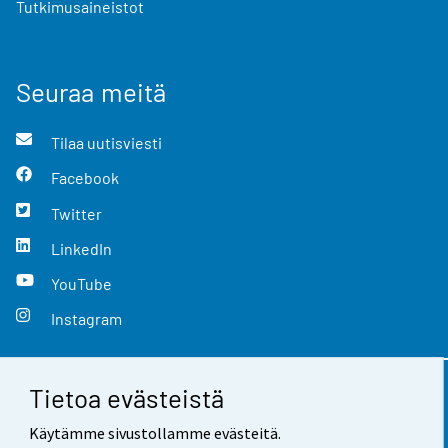
Tutkimusaineistot
Seuraa meitä
Tilaa uutisviesti
Facebook
Twitter
LinkedIn
YouTube
Instagram
Tietoa evästeistä
Yhteystiedot
Käytämme sivustollamme evästeitä.
Palaute