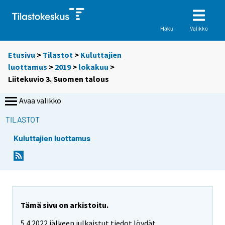
Valikko
Haku
Etusivu
>
Tilastot
>
Kuluttajien
luottamus
>
2019
>
lokakuu
>
Liitekuvio 3. Suomen talous
Avaa valikko
TILASTOT
Kuluttajien luottamus
Tämä sivu on arkistoitu.
5.4.2022 jälkeen julkaistut tiedot löydät