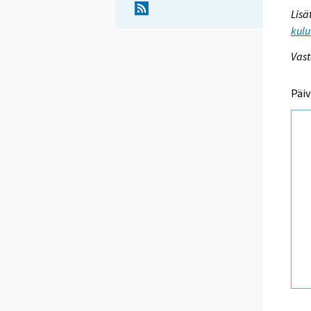
Lisä
kulu
Vast
Päiv