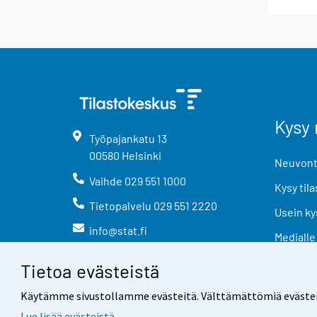
Kysy 
Työpajankatu
13
00580
Helsinki
Neuvonta
Vaihde
029 551 1000
Kysy tila
Tietopalvelu
029 551 2220
Usein ky
info@stat.fi
Medialle
Tietoa evästeistä
Käytämme sivustollamme evästeitä. Välttämättömiä evästeitä t
Lue lisää evästeistä.