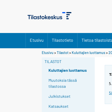
Etusivu
Tilastotieto
Tietoa tilastoist
Etusivu
>
Tilastot
>
Kuluttajien luottamus
>
2
TILASTOT
Kuluttajien luottamus
T
Muutoksia tässä
5
tilastossa
S
Julkistukset
Katsaukset