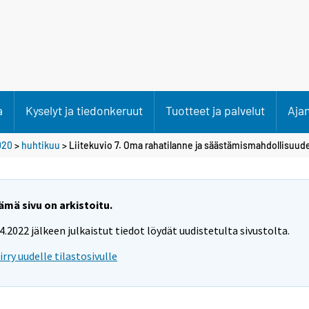
a
Kyselyt ja tiedonkeruut
Tuotteet ja palvelut
Aja
020
>
huhtikuu
> Liitekuvio 7. Oma rahatilanne ja säästämismahdollisuud
ämä sivu on arkistoitu.
.4.2022 jälkeen julkaistut tiedot löydät uudistetulta sivustolta.
iirry uudelle tilastosivulle