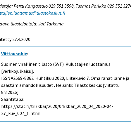
tietoja: Pertti Kangassalo 029 551 3598, Tuomas Parikka 029 551 327
ttajien.luottamus@tilastokeskus.fi
aava tilastojohtaja: Jari Tarkoma
itetty 27.4.2020
Viittausohje
:
Suomen virallinen tilasto (SVT): Kuluttajien luottamus
[verkkojulkaisu].
ISSN=2669-8862.
Huhtikuu
2020, Liitekuvio 7. Oma rahatilanne ja
säästämismahdollisuudet . Helsinki: Tilastokeskus [viitattu:
8.8.2026].
Saantitapa:
https://stat.fi/til/kbar/2020/04/kbar_2020_04_2020-04-
27_kuv_007_fi.html