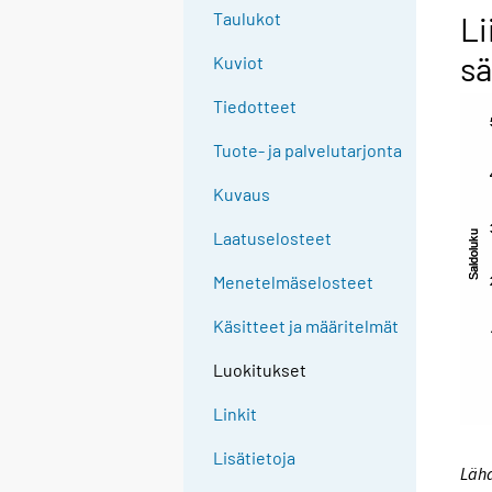
Taulukot
Li
sä
Kuviot
Tiedotteet
Tuote- ja palvelutarjonta
Kuvaus
Laatuselosteet
Menetelmäselosteet
Käsitteet ja määritelmät
Luokitukset
Linkit
Lisätietoja
Lähd