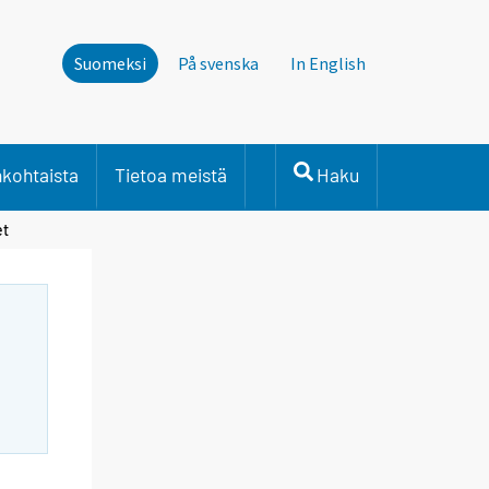
Suomeksi
På svenska
In English
nkohtaista
Tietoa meistä
Haku
et