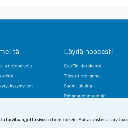
meiltä
Löydä nopeasti
 ja tietopalvelu
StatFin-tietokanta
stoista
Tilastotietokannat
sytyt kysymykset
Suomi lukuina
Rahanarvonmuunnin
Tulevat julkaisut
Tutkimusaineistot
arvitaan, jotta sivusto toimii oikein. Muita evästeitä tarvitaan