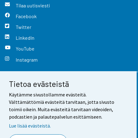
Tilaa uutisviesti
Facebook
Twitter
LinkedIn
YouTube
Instagram
Tietoa evästeistä
Yhteystiedot
Käytämme sivustollamme evästeitä.
Palaute
Välttämättömiä evästeitä tarvitaan, jotta sivusto
toimii oikein. Muita evästeitä tarvitaan videoiden,
Käyttöehdot
podcastien ja palautepalvelun esittämiseen.
Tietosuoja
Lue lisää evästeistä.
Saavutettavuus