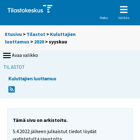
Valikko
Haku
Etusivu
>
Tilastot
>
Kuluttajien
luottamus
>
2020
>
syyskuu
Avaa valikko
TILASTOT
Kuluttajien luottamus
Tämä sivu on arkistoitu.
5.4.2022 jälkeen julkaistut tiedot löydät
uudistetulta sivustolta.