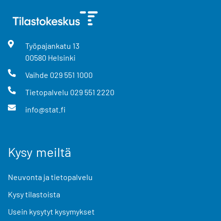
Työpajankatu
13
00580
Helsinki
Vaihde
029 551 1000
Tietopalvelu
029 551 2220
info@stat.fi
Kysy meiltä
Neuvonta ja tietopalvelu
Kysy tilastoista
Usein kysytyt kysymykset