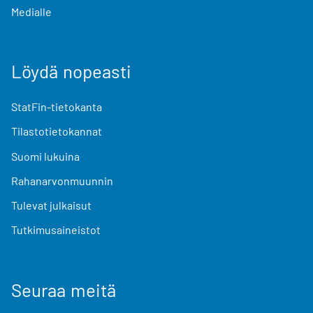
Medialle
Löydä nopeasti
StatFin-tietokanta
Tilastotietokannat
Suomi lukuina
Rahanarvonmuunnin
Tulevat julkaisut
Tutkimusaineistot
Seuraa meitä