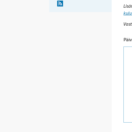
Lisä
kulu
Vast
Päiv