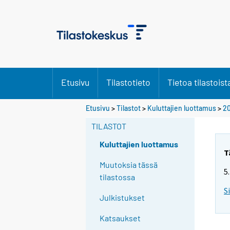
Etusivu
Tilastotieto
Tietoa tilastoist
Etusivu
>
Tilastot
>
Kuluttajien luottamus
>
2
TILASTOT
Kuluttajien luottamus
T
Muutoksia tässä
5
tilastossa
S
Julkistukset
Katsaukset