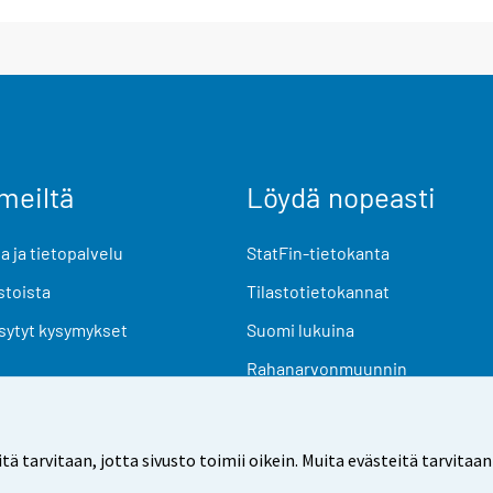
meiltä
Löydä nopeasti
 ja tietopalvelu
StatFin-tietokanta
stoista
Tilastotietokannat
sytyt kysymykset
Suomi lukuina
Rahanarvonmuunnin
Tulevat julkaisut
Tutkimusaineistot
arvitaan, jotta sivusto toimii oikein. Muita evästeitä tarvitaan