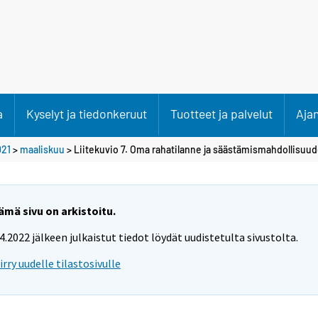
a
Kyselyt ja tiedonkeruut
Tuotteet ja palvelut
Aja
021
>
maaliskuu
> Liitekuvio 7. Oma rahatilanne ja säästämismahdollisuud
ämä sivu on arkistoitu.
.4.2022 jälkeen julkaistut tiedot löydät uudistetulta sivustolta.
iirry uudelle tilastosivulle