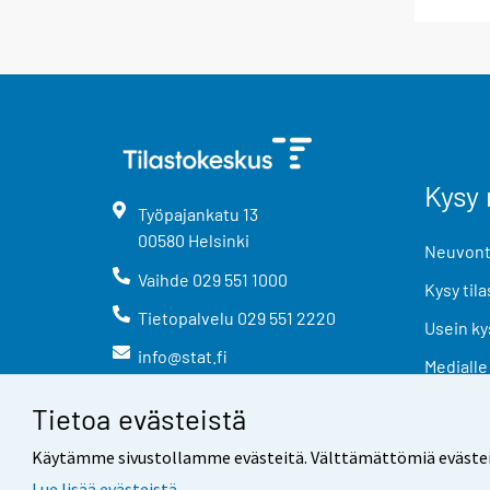
Kysy 
Työpajankatu
13
00580
Helsinki
Neuvonta
Vaihde
029 551 1000
Kysy tila
Tietopalvelu
029 551 2220
Usein ky
info@stat.fi
Medialle
Tietoa evästeistä
Käytämme sivustollamme evästeitä. Välttämättömiä evästeitä t
Lue lisää evästeistä.