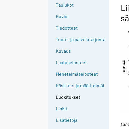
Taulukot
Li
sä
Kuviot
Tiedotteet
Tuote- ja palvelutarjonta
Kuvaus
Laatuselosteet
Menetelmäselosteet
Käsitteet ja määritelmät
Luokitukset
Linkit
Lisätietoja
Lähd