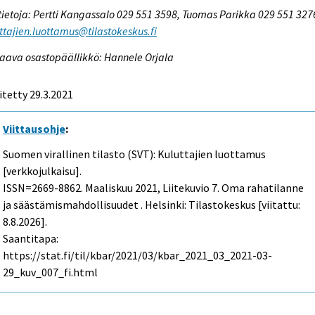
tietoja: Pertti Kangassalo 029 551 3598, Tuomas Parikka 029 551 327
ttajien.luottamus@tilastokeskus.fi
aava osastopäällikkö: Hannele Orjala
itetty 29.3.2021
Viittausohje
:
Suomen virallinen tilasto (SVT): Kuluttajien luottamus
[verkkojulkaisu].
ISSN=2669-8862.
Maaliskuu
2021, Liitekuvio 7. Oma rahatilanne
ja säästämismahdollisuudet . Helsinki: Tilastokeskus [viitattu:
8.8.2026].
Saantitapa:
https://stat.fi/til/kbar/2021/03/kbar_2021_03_2021-03-
29_kuv_007_fi.html