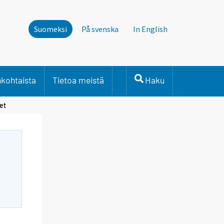
Suomeksi
På svenska
In English
nkohtaista
Tietoa meistä
Haku
et