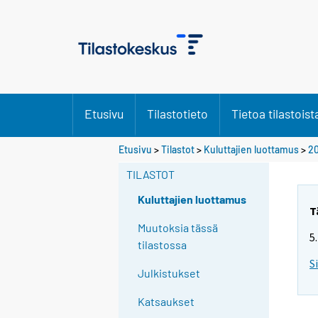
Etusivu
Tilastotieto
Tietoa tilastoist
Etusivu
>
Tilastot
>
Kuluttajien luottamus
>
2
TILASTOT
Kuluttajien luottamus
T
Muutoksia tässä
5
tilastossa
S
Julkistukset
Katsaukset