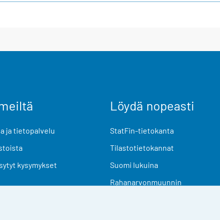
meiltä
Löydä nopeasti
 ja tietopalvelu
StatFin-tietokanta
stoista
Tilastotietokannat
sytyt kysymykset
Suomi lukuina
Rahanarvonmuunnin
Tulevat julkaisut
Tutkimusaineistot