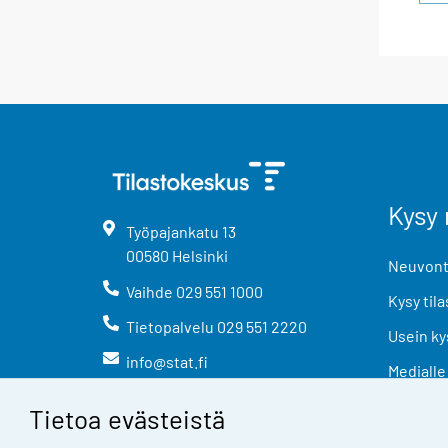
Kysy 
Työpajankatu
13
00580
Helsinki
Neuvonta
Vaihde
029 551 1000
Kysy tila
Tietopalvelu
029 551 2220
Usein ky
info@stat.fi
Medialle
Tietoa evästeistä