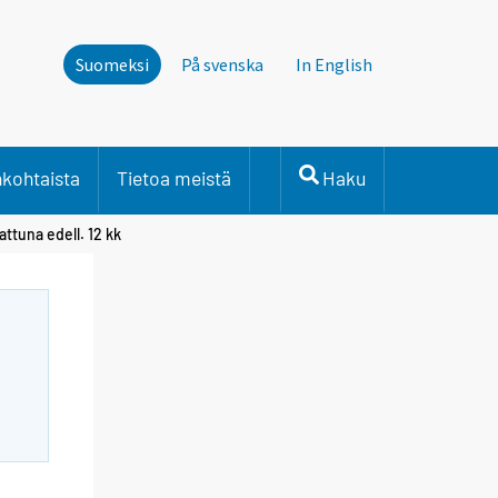
Suomeksi
På svenska
In English
nkohtaista
Tietoa meistä
Haku
attuna edell. 12 kk