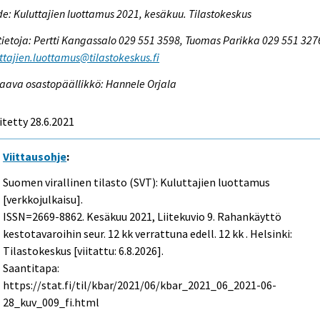
e: Kuluttajien luottamus 2021, kesäkuu. Tilastokeskus
tietoja: Pertti Kangassalo 029 551 3598, Tuomas Parikka 029 551 327
ttajien.luottamus@tilastokeskus.fi
aava osastopäällikkö: Hannele Orjala
itetty 28.6.2021
Viittausohje
:
Suomen virallinen tilasto (SVT): Kuluttajien luottamus
[verkkojulkaisu].
ISSN=2669-8862.
Kesäkuu
2021, Liitekuvio 9. Rahankäyttö
kestotavaroihin seur. 12 kk verrattuna edell. 12 kk . Helsinki:
Tilastokeskus [viitattu: 6.8.2026].
Saantitapa:
https://stat.fi/til/kbar/2021/06/kbar_2021_06_2021-06-
28_kuv_009_fi.html