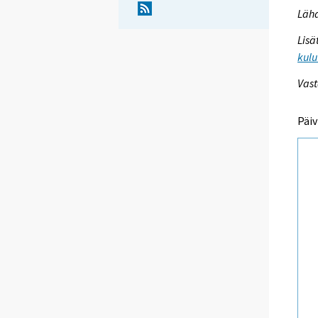
Lähd
Lisä
kulu
Vast
Päiv