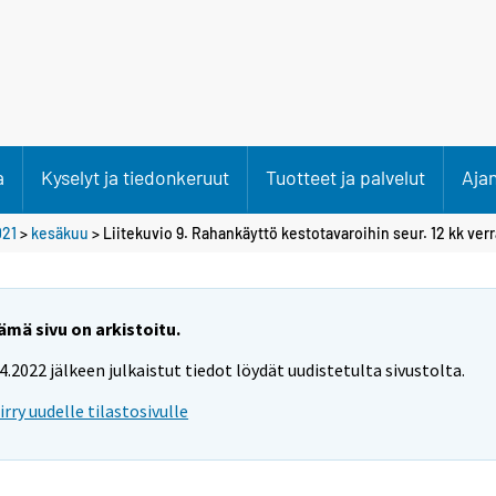
a
Kyselyt ja tiedonkeruut
Tuotteet ja palvelut
Aja
021
>
kesäkuu
> Liitekuvio 9. Rahankäyttö kestotavaroihin seur. 12 kk verr
ämä sivu on arkistoitu.
.4.2022 jälkeen julkaistut tiedot löydät uudistetulta sivustolta.
iirry uudelle tilastosivulle