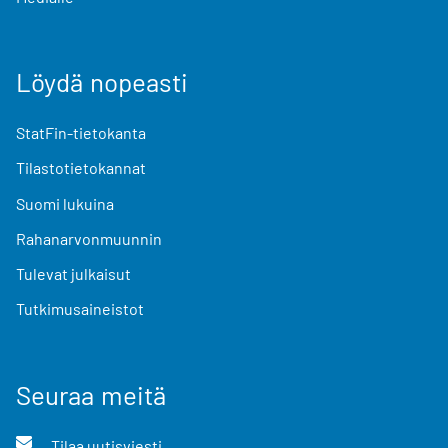
Löydä nopeasti
StatFin-tietokanta
Tilastotietokannat
Suomi lukuina
Rahanarvonmuunnin
Tulevat julkaisut
Tutkimusaineistot
Seuraa meitä
Tilaa uutisviesti