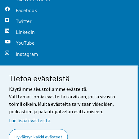
Facebook
Twitter
LinkedIn
YouTube
Instagram
Tietoa evästeistä
Yhteystiedot
Käytämme sivustollamme evästeitä.
Palaute
Välttämättömiä evästeitä tarvitaan, jotta sivusto
toimii oikein. Muita evästeitä tarvitaan videoiden,
Käyttöehdot
podcastien ja palautepalvelun esittämiseen.
Tietosuoja
Lue lisää evästeistä.
Saavutettavuus
Hyväksyn kaikki evästeet