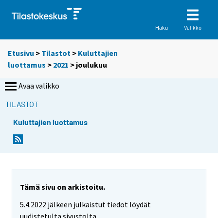
Valikko
Haku
Etusivu
>
Tilastot
>
Kuluttajien
luottamus
>
2021
>
joulukuu
Avaa valikko
TILASTOT
Kuluttajien luottamus
Tämä sivu on arkistoitu.
5.4.2022 jälkeen julkaistut tiedot löydät
uudistetulta sivustolta.