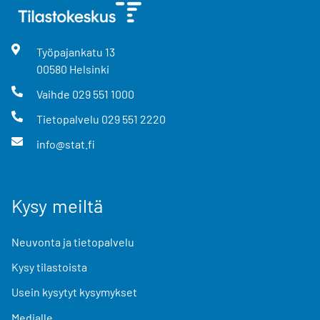
Työpajankatu
13
00580
Helsinki
Vaihde
029 551 1000
Tietopalvelu
029 551 2220
info@stat.fi
Kysy meiltä
Neuvonta ja tietopalvelu
Kysy tilastoista
Usein kysytyt kysymykset
Medialle