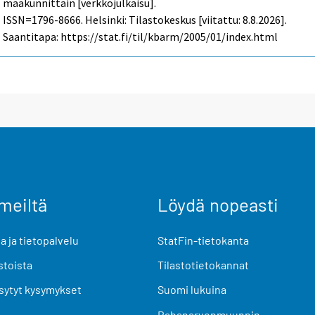
maakunnittain [verkkojulkaisu].
ISSN=1796-8666. Helsinki: Tilastokeskus [viitattu: 8.8.2026].
Saantitapa: https://stat.fi/til/kbarm/2005/01/index.html
meiltä
Löydä nopeasti
 ja tietopalvelu
StatFin-tietokanta
stoista
Tilastotietokannat
sytyt kysymykset
Suomi lukuina
Rahanarvonmuunnin