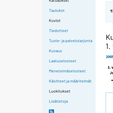
Katsaukset
Taulukot
T
Kuviot
Tiedotteet
Ku
Tuote- ja palvelutarjonta
1.
Kuvaus
200
Laatuselosteet
1.
Menetelmäselosteet
J
Käsitteet ja määritelmät
Luokitukset
Lisätietoja