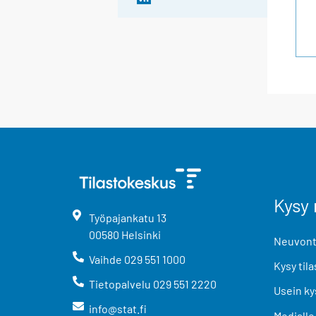
Kysy 
Työpajankatu
13
00580
Helsinki
Neuvonta
Vaihde
029 551 1000
Kysy tila
Tietopalvelu
029 551 2220
Usein ky
info@stat.fi
Medialle