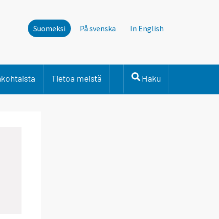
Suomeksi
På svenska
In English
nkohtaista
Tietoa meistä
Haku