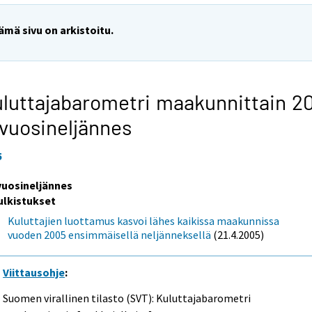
ämä sivu on arkistoitu.
luttajabarometri maakunnittain 2
 vuosineljännes
5
 vuosineljännes
ulkistukset
Kuluttajien luottamus kasvoi lähes kaikissa maakunnissa
vuoden 2005 ensimmäisellä neljänneksellä
(21.4.2005)
Viittausohje
:
Suomen virallinen tilasto (SVT): Kuluttajabarometri