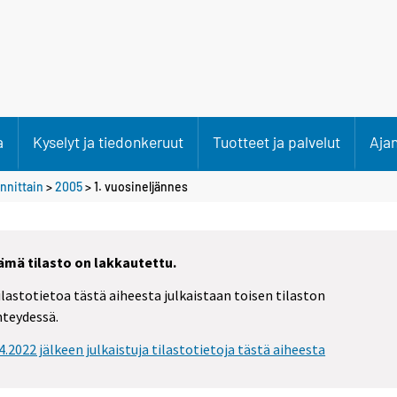
a
Kyselyt ja tiedonkeruut
Tuotteet ja palvelut
Aja
nnittain
>
2005
>
1. vuosineljännes
ämä tilasto on lakkautettu.
ilastotietoa tästä aiheesta julkaistaan toisen tilaston
hteydessä.
.4.2022 jälkeen julkaistuja tilastotietoja tästä aiheesta