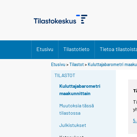
Etusivu
Tilastotieto
Tietoa tilastoist
Etusivu
>
Tilastot
>
Kuluttajabarometri maaku
TILASTOT
Kuluttajabarometri
T
maakunnittain
T
Muutoksia tässä
y
tilastossa
5
Julkistukset