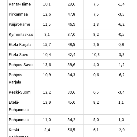
Kanta-Häme
10,1
28,6
7,5
-1,4
Pirkanmaa
12,6
47,8
7,5
-3,5
Päijät-Häme
11,5
46,9
1,8
-6,2
Kymenlaakso
8,1
37,0
8,2
-0,5
Etelä-Karjala
15,7
49,5
2,6
0,9
Etelä-Savo
10,4
42,4
10,8
-3,8
Pohjois-Savo
13,6
39,6
4,0
-1,2
Pohjois-
10,9
34,3
0,6
-6,2
Karjala
Keski-Suomi
12,2
39,6
6,5
-3,4
Etelä-
13,9
45,0
8,2
1,1
Pohjanmaa
Pohjanmaa
11,0
34,2
8,0
1,0
Keski-
8,4
56,5
6,1
-2,9
Pohjanmaa