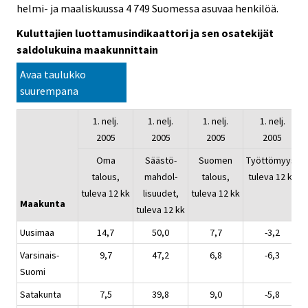
helmi- ja maaliskuussa 4 749 Suomessa asuvaa henkilöä.
Kuluttajien luottamusindikaattori ja sen osatekijät
saldolukuina maakunnittain
Avaa taulukko
suurempana
1. nelj.
1. nelj.
1. nelj.
1. nelj.
2005
2005
2005
2005
Oma
Säästö-
Suomen
Työttömyys,
talous,
mahdol-
talous,
tuleva 12 kk
tuleva 12 kk
lisuudet,
tuleva 12 kk
Maakunta
tuleva 12 kk
Uusimaa
14,7
50,0
7,7
-3,2
Varsinais-
9,7
47,2
6,8
-6,3
Suomi
Satakunta
7,5
39,8
9,0
-5,8