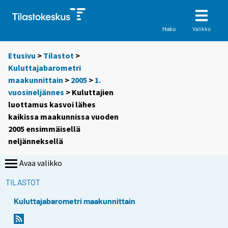
Valikko
Haku
Etusivu
>
Tilastot
>
Kuluttajabarometri
maakunnittain
>
2005
>
1.
vuosineljännes
> Kuluttajien
luottamus kasvoi lähes
kaikissa maakunnissa vuoden
2005 ensimmäisellä
neljänneksellä
Avaa valikko
TILASTOT
Kuluttajabarometri maakunnittain
S
S
i
i