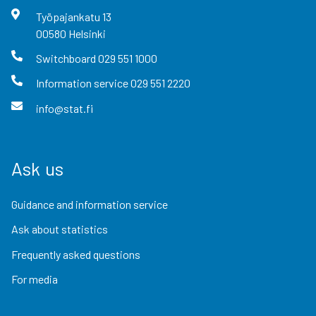
Työpajankatu
13
00580
Helsinki
Switchboard
029 551 1000
Information service
029 551 2220
info@stat.fi
Ask us
Guidance and information service
Ask about statistics
Frequently asked questions
For media