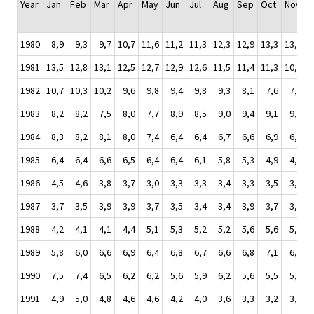
Year
Jan
Feb
Mar
Apr
May
Jun
Jul
Aug
Sep
Oct
Nov
D
1980
8,9
9,3
9,7
10,7
11,6
11,2
11,3
12,3
12,9
13,3
13,5
1
1981
13,5
12,8
13,1
12,5
12,7
12,9
12,6
11,5
11,4
11,3
10,4
1
1982
10,7
10,3
10,2
9,6
9,8
9,4
9,8
9,3
8,1
7,6
7,9
1983
8,2
8,2
7,5
8,0
7,7
8,9
8,5
9,0
9,4
9,1
9,8
1984
8,3
8,2
8,1
8,0
7,4
6,4
6,4
6,7
6,6
6,9
6,0
1985
6,4
6,4
6,6
6,5
6,4
6,4
6,1
5,8
5,3
4,9
4,9
1986
4,5
4,6
3,8
3,7
3,0
3,3
3,3
3,4
3,3
3,5
3,3
1987
3,7
3,5
3,9
3,9
3,7
3,5
3,4
3,4
3,9
3,7
3,7
1988
4,2
4,1
4,1
4,4
5,1
5,3
5,2
5,2
5,6
5,6
5,9
1989
5,8
6,0
6,6
6,9
6,4
6,8
6,7
6,6
6,8
7,1
6,8
1990
7,5
7,4
6,5
6,2
6,2
5,6
5,9
6,2
5,6
5,5
5,6
1991
4,9
5,0
4,8
4,6
4,6
4,2
4,0
3,6
3,3
3,2
3,3