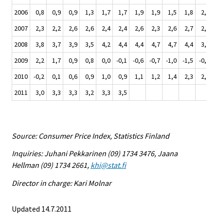
2006
0,8
0,9
0,9
1,3
1,7
1,7
1,9
1,9
1,5
1,8
2,1
2007
2,3
2,2
2,6
2,6
2,4
2,4
2,6
2,3
2,6
2,7
2,9
2008
3,8
3,7
3,9
3,5
4,2
4,4
4,4
4,7
4,7
4,4
3,6
2009
2,2
1,7
0,9
0,8
0,0
-0,1
-0,6
-0,7
-1,0
-1,5
-0,9
2010
-0,2
0,1
0,6
0,9
1,0
0,9
1,1
1,2
1,4
2,3
2,5
2011
3,0
3,3
3,3
3,2
3,3
3,5
Source: Consumer Price Index, Statistics Finland
Inquiries: Juhani Pekkarinen (09) 1734 3476, Jaana
Hellman (09) 1734 2661,
khi@stat.fi
Director in charge: Kari Molnar
Updated 14.7.2011