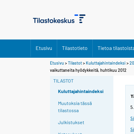
Etusivu
Tilastotieto
Tietoa tilastoist
Etusivu
>
Tilastot
>
Kuluttajahintaindeksi
>
20
vaikuttaneita hyödykkeitä, huhtikuu 2012
TILASTOT
Kuluttajahintaindeksi
T
Muutoksia tässä
5
tilastossa
S
Julkistukset
S