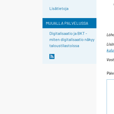
Lisätietoja
MUUALLA PALVELUSSA
Digitalisaatio ja BKT -
Lähd
miten digitalisaatio näkyy
Lisä
taloustilastoissa
kulu
Vast
Päiv