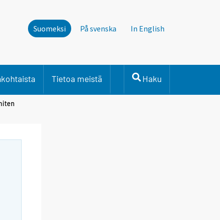
Suomeksi
På svenska
In English
nkohtaista
Tietoa meistä
Haku
niten