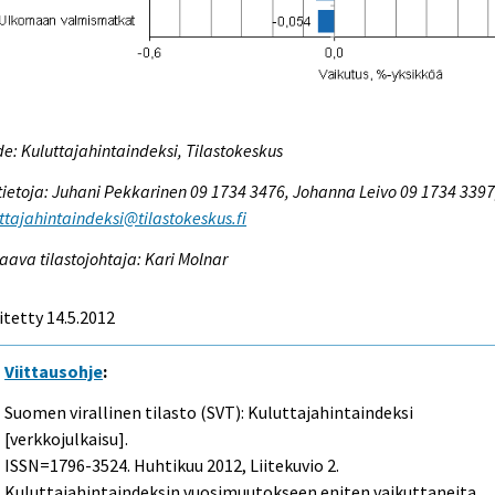
e: Kuluttajahintaindeksi, Tilastokeskus
tietoja: Juhani Pekkarinen 09 1734 3476, Johanna Leivo 09 1734 3397
ttajahintaindeksi@tilastokeskus.fi
aava tilastojohtaja: Kari Molnar
itetty 14.5.2012
Viittausohje
:
Suomen virallinen tilasto (SVT): Kuluttajahintaindeksi
[verkkojulkaisu].
ISSN=1796-3524.
Huhtikuu
2012, Liitekuvio 2.
Kuluttajahintaindeksin vuosimuutokseen eniten vaikuttaneita