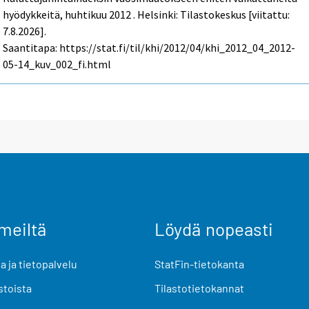
hyödykkeitä, huhtikuu 2012 . Helsinki: Tilastokeskus [viitattu:
7.8.2026].
Saantitapa: https://stat.fi/til/khi/2012/04/khi_2012_04_2012-
05-14_kuv_002_fi.html
meiltä
Löydä nopeasti
 ja tietopalvelu
StatFin-tietokanta
stoista
Tilastotietokannat