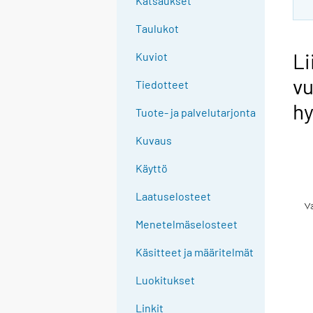
Katsaukset
Taulukot
Li
Kuviot
vu
Tiedotteet
hy
Tuote- ja palvelutarjonta
Kuvaus
Käyttö
Laatuselosteet
Menetelmäselosteet
Käsitteet ja määritelmät
Luokitukset
Linkit