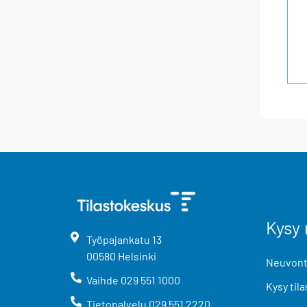
Kysy 
Työpajankatu
13
00580
Helsinki
Neuvonta
Vaihde
029 551 1000
Kysy tila
Tietopalvelu
029 551 2220