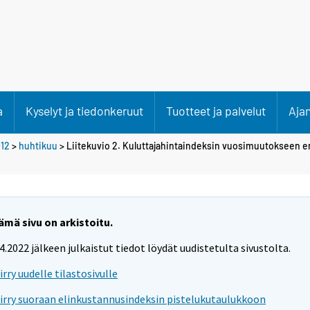
a
Kyselyt ja tiedonkeruut
Tuotteet ja palvelut
Aja
12
>
huhtikuu
> Liitekuvio 2. Kuluttajahintaindeksin vuosimuutokseen e
ämä sivu on arkistoitu.
.4.2022 jälkeen julkaistut tiedot löydät uudistetulta sivustolta.
iirry uudelle tilastosivulle
iirry suoraan elinkustannusindeksin pistelukutaulukkoon