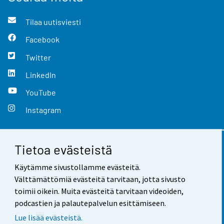
Tilaa uutisviesti
Facebook
Twitter
LinkedIn
YouTube
Instagram
Tietoa evästeistä
Yhteystiedot
Käytämme sivustollamme evästeitä.
Palaute
Välttämättömiä evästeitä tarvitaan, jotta sivusto
toimii oikein. Muita evästeitä tarvitaan videoiden,
Käyttöehdot
podcastien ja palautepalvelun esittämiseen.
Tietosuoja
Lue lisää evästeistä.