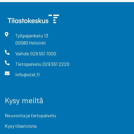
Työpajankatu
13
00580
Helsinki
Vaihde
029 551 1000
Tietopalvelu
029 551 2220
info@stat.fi
Kysy meiltä
Neuvonta ja tietopalvelu
Kysy tilastoista