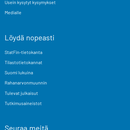
Usein kysytyt kysymykset
Medialle
Löydä nopeasti
StatFin-tietokanta
Tilastotietokannat
Suomi lukuina
Rahanarvonmuunnin
Tulevat julkaisut
Tutkimusaineistot
Seuraa meitä