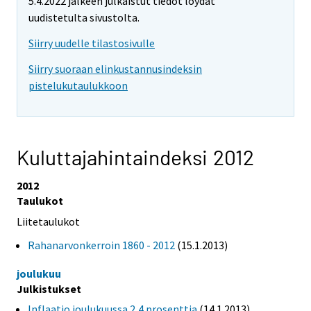
5.4.2022 jälkeen julkaistut tiedot löydät
uudistetulta sivustolta.
Siirry uudelle tilastosivulle
Siirry suoraan elinkustannusindeksin
pistelukutaulukkoon
Kuluttajahintaindeksi 2012
2012
Taulukot
Liitetaulukot
Rahanarvonkerroin 1860 - 2012
(15.1.2013)
joulukuu
Julkistukset
Inflaatio joulukuussa 2,4 prosenttia
(14.1.2013)