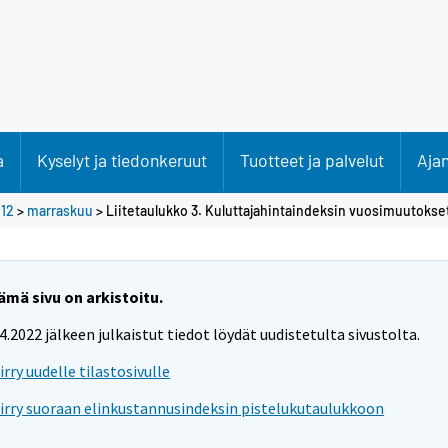
a
Kyselyt ja tiedonkeruut
Tuotteet ja palvelut
Aja
12
>
marraskuu
> Liitetaulukko 3. Kuluttajahintaindeksin vuosimuutokset
ämä sivu on arkistoitu.
.4.2022 jälkeen julkaistut tiedot löydät uudistetulta sivustolta.
iirry uudelle tilastosivulle
iirry suoraan elinkustannusindeksin pistelukutaulukkoon