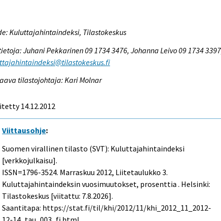
e: Kuluttajahintaindeksi, Tilastokeskus
tietoja: Juhani Pekkarinen 09 1734 3476, Johanna Leivo 09 1734 3397
ttajahintaindeksi@tilastokeskus.fi
aava tilastojohtaja: Kari Molnar
itetty 14.12.2012
Viittausohje
:
Suomen virallinen tilasto (SVT): Kuluttajahintaindeksi
[verkkojulkaisu].
ISSN=1796-3524.
Marraskuu
2012, Liitetaulukko 3.
Kuluttajahintaindeksin vuosimuutokset, prosenttia . Helsinki:
Tilastokeskus [viitattu: 7.8.2026].
Saantitapa: https://stat.fi/til/khi/2012/11/khi_2012_11_2012-
12-14_tau_003_fi.html