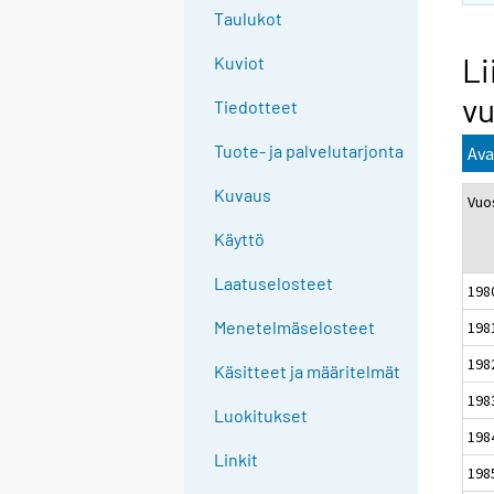
Taulukot
Li
Kuviot
vu
Tiedotteet
Tuote- ja palvelutarjonta
Ava
Kuvaus
Vuo
Käyttö
Laatuselosteet
198
Menetelmäselosteet
198
198
Käsitteet ja määritelmät
198
Luokitukset
198
Linkit
198