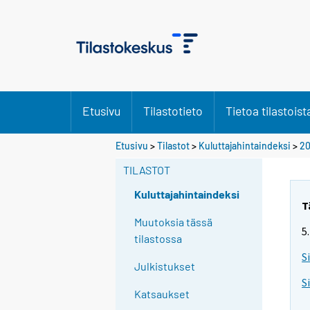
Etusivu
Tilastotieto
Tietoa tilastoist
Etusivu
>
Tilastot
>
Kuluttajahintaindeksi
>
20
TILASTOT
Kuluttajahintaindeksi
T
Muutoksia tässä
5
tilastossa
S
Julkistukset
S
Katsaukset