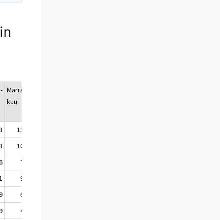
in
-
Marras-
Joulu-
Vuosi-
kuu
kuu
keski-
arvo
3
13,5
13,7
11,6
3
10,4
10,0
12,0
6
7,9
9,0
9,3
1
9,8
8,6
8,4
9
6,0
6,1
7,1
9
4,9
5,0
5,9