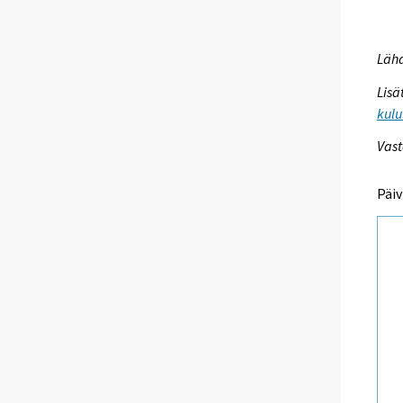
Lähd
Lisä
kulu
Vast
Päiv