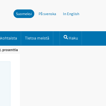
Suomeksi
På svenska
In English
nkohtaista
Tietoa meistä
Haku
, prosenttia