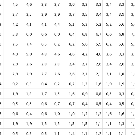
6
4,5
4,6
3,8
3,7
3,0
3,3
3,3
3,4
3,3
3,
7
3,7
3,5
3,9
3,9
3,7
3,5
3,4
3,4
3,9
3,
8
4,2
4,1
4,1
4,4
5,1
5,3
5,2
5,2
5,6
5,
9
5,8
6,0
6,6
6,9
6,4
6,8
6,7
6,6
6,8
7,
0
7,5
7,4
6,5
6,2
6,2
5,6
5,9
6,2
5,6
5,
1
4,9
5,0
4,8
4,6
4,6
4,2
4,0
3,6
3,3
3,
2
2,9
2,6
2,8
2,8
2,4
2,7
2,6
2,4
2,6
2,
3
2,9
2,9
2,7
2,6
2,6
2,1
2,1
2,1
1,8
1,
4
0,2
0,3
0,4
0,2
0,2
1,3
1,6
1,9
1,9
1,
5
1,9
1,8
1,7
1,5
1,6
0,9
0,8
0,5
0,3
0,
6
0,5
0,5
0,6
0,7
0,7
0,4
0,5
0,4
0,5
0,
7
0,6
0,4
0,6
1,0
1,0
1,2
1,2
1,6
1,6
1,
8
1,9
1,9
1,8
1,8
1,5
1,5
1,1
1,1
1,3
1,
9
0,5
0,8
0,8
1,1
1,4
1,1
1,2
1,1
1,1
1,