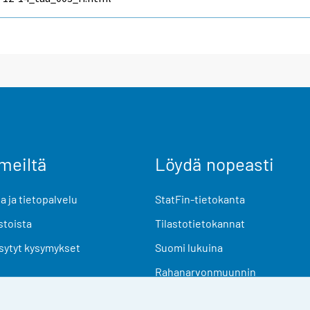
meiltä
Löydä nopeasti
 ja tietopalvelu
StatFin-tietokanta
stoista
Tilastotietokannat
sytyt kysymykset
Suomi lukuina
Rahanarvonmuunnin
Tulevat julkaisut