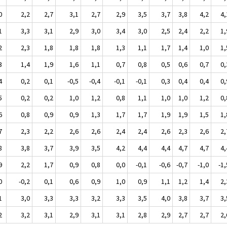
0
2,2
2,7
3,1
2,7
2,9
3,5
3,7
3,8
4,2
4,
1
3,3
3,1
2,9
3,0
3,4
3,0
2,5
2,4
2,2
1,
2
2,3
1,8
1,8
1,8
1,3
1,1
1,7
1,4
1,0
1,
3
1,4
1,9
1,6
1,1
0,7
0,8
0,5
0,6
0,7
0,
4
0,2
0,1
-0,5
-0,4
-0,1
-0,1
0,3
0,4
0,4
0,
5
0,2
0,2
1,0
1,2
0,8
1,1
1,0
1,0
1,2
0,
6
0,8
0,9
0,9
1,3
1,7
1,7
1,9
1,9
1,5
1,
7
2,3
2,2
2,6
2,6
2,4
2,4
2,6
2,3
2,6
2,
8
3,8
3,7
3,9
3,5
4,2
4,4
4,4
4,7
4,7
4,
9
2,2
1,7
0,9
0,8
0,0
-0,1
-0,6
-0,7
-1,0
-1,
0
-0,2
0,1
0,6
0,9
1,0
0,9
1,1
1,2
1,4
2,
1
3,0
3,3
3,3
3,2
3,3
3,5
4,0
3,8
3,7
3,
2
3,2
3,1
2,9
3,1
3,1
2,8
2,9
2,7
2,7
2,