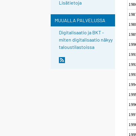
Lisätietoja
198
198
MUUALLA PALVELUSSA
198
Digitalisaatio ja BKT -
198
miten digitalisaatio näkyy
199
taloustilastoissa
199
199
199
199
199
199
199
199
199