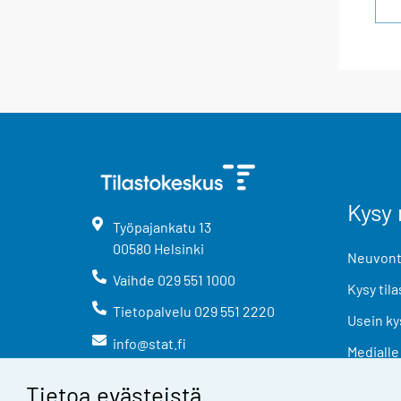
Kysy 
Työpajankatu
13
00580
Helsinki
Neuvonta
Vaihde
029 551 1000
Kysy tila
Tietopalvelu
029 551 2220
Usein ky
info@stat.fi
Medialle
Tietoa evästeistä