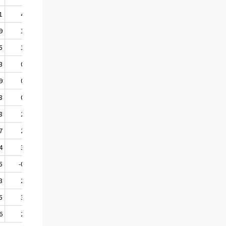
1
4,0
3,5
3,4
9
1,6
1,6
2,6
5
1,6
1,7
1,6
3
0,5
0,6
0,9
9
0,5
0,4
0,2
8
0,9
1,0
0,9
8
2,1
2,2
1,6
7
2,9
2,6
2,5
4
3,6
3,5
4,1
5
-0,9
-0,5
0,0
3
2,5
2,9
1,2
5
3,4
2,9
3,4
6
2,2