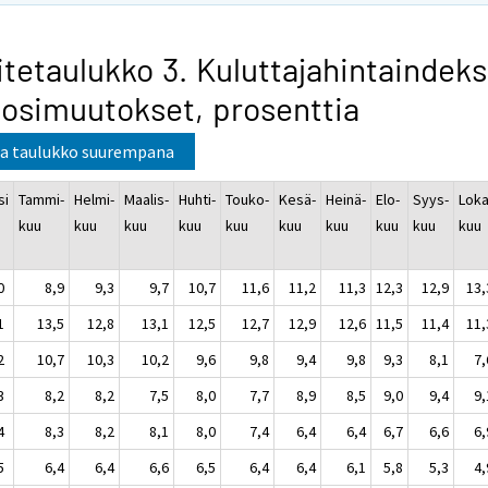
itetaulukko 3. Kuluttajahintaindeks
osimuutokset, prosenttia
a taulukko suurempana
si
Tammi-
Helmi-
Maalis-
Huhti-
Touko-
Kesä-
Heinä-
Elo-
Syys-
Loka
kuu
kuu
kuu
kuu
kuu
kuu
kuu
kuu
kuu
kuu
0
8,9
9,3
9,7
10,7
11,6
11,2
11,3
12,3
12,9
13,
1
13,5
12,8
13,1
12,5
12,7
12,9
12,6
11,5
11,4
11,
2
10,7
10,3
10,2
9,6
9,8
9,4
9,8
9,3
8,1
7,
3
8,2
8,2
7,5
8,0
7,7
8,9
8,5
9,0
9,4
9,
4
8,3
8,2
8,1
8,0
7,4
6,4
6,4
6,7
6,6
6,
5
6,4
6,4
6,6
6,5
6,4
6,4
6,1
5,8
5,3
4,