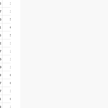
5
3,3
3,4
3,6
7
3,7
3,7
3,7
6
5,9
6,5
5,1
1
6,8
6,5
6,6
5
5,6
4,9
6,1
2
3,3
3,9
4,1
7
2,8
2,1
2,6
6
1,3
1,5
2,2
9
1,7
1,6
1,1
3
0,3
0,3
1,0
7
0,7
0,8
0,6
7
1,9
1,9
1,2
1
0,9
0,8
1,4
3
1,6
2,0
1,2