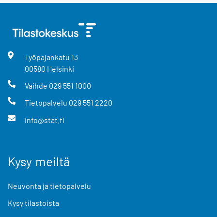
Työpajankatu
13
00580
Helsinki
Vaihde
029 551 1000
Tietopalvelu
029 551 2220
info@stat.fi
Kysy meiltä
Neuvonta ja tietopalvelu
Kysy tilastoista