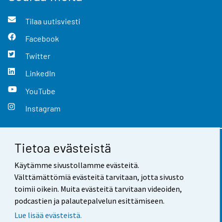
Tilaa uutisviesti
Facebook
Twitter
LinkedIn
YouTube
Instagram
Tietoa evästeistä
Yhteystiedot
Käytämme sivustollamme evästeitä.
Palaute
Välttämättömiä evästeitä tarvitaan, jotta sivusto
toimii oikein. Muita evästeitä tarvitaan videoiden,
Käyttöehdot
podcastien ja palautepalvelun esittämiseen.
Tietosuoja
Lue lisää evästeistä.