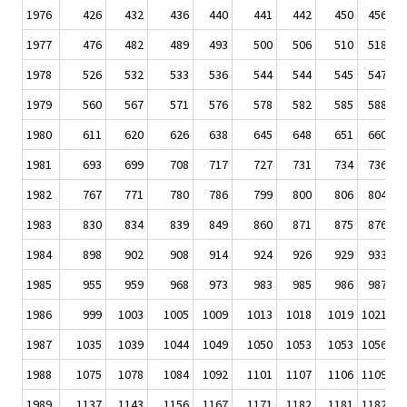
1976
426
432
436
440
441
442
450
456
1977
476
482
489
493
500
506
510
518
1978
526
532
533
536
544
544
545
547
1979
560
567
571
576
578
582
585
588
1980
611
620
626
638
645
648
651
660
1981
693
699
708
717
727
731
734
736
1982
767
771
780
786
799
800
806
804
1983
830
834
839
849
860
871
875
876
1984
898
902
908
914
924
926
929
933
1985
955
959
968
973
983
985
986
987
1986
999
1003
1005
1009
1013
1018
1019
1021
1
1987
1035
1039
1044
1049
1050
1053
1053
1056
1
1988
1075
1078
1084
1092
1101
1107
1106
1109
1
1989
1137
1143
1156
1167
1171
1182
1181
1182
1