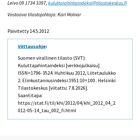
Leivo 09 1734 3397,
kuluttajahintaindeksi@tilastokeskus.fi
Vastaava tilastojohtaja: Kari Molnar
Päivitetty 14.5.2012
Viittausohje
:
Suomen virallinen tilasto (SVT):
Kuluttajahintaindeksi [verkkojulkaisu].
ISSN=1796-3524.
Huhtikuu
2012, Liitetaulukko
2. Elinkustannusindeksi 1951:10=100 . Helsinki:
Tilastokeskus [viitattu: 7.8.2026].
Saantitapa:
https://stat.fi/til/khi/2012/04/khi_2012_04_2
012-05-14_tau_002_fi.html