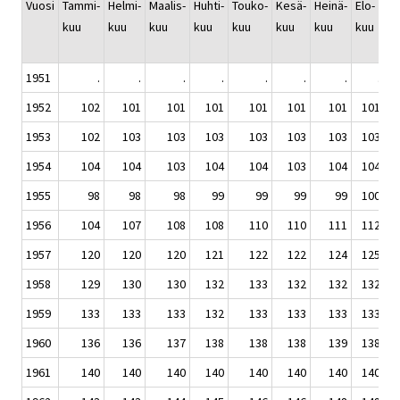
Vuosi
Tammi-
Helmi-
Maalis-
Huhti-
Touko-
Kesä-
Heinä-
Elo-
S
kuu
kuu
kuu
kuu
kuu
kuu
kuu
kuu
k
1951
.
.
.
.
.
.
.
.
1952
102
101
101
101
101
101
101
101
1953
102
103
103
103
103
103
103
103
1954
104
104
103
104
104
103
104
104
1955
98
98
98
99
99
99
99
100
1956
104
107
108
108
110
110
111
112
1957
120
120
120
121
122
122
124
125
1958
129
130
130
132
133
132
132
132
1959
133
133
133
132
133
133
133
133
1960
136
136
137
138
138
138
139
138
1961
140
140
140
140
140
140
140
140