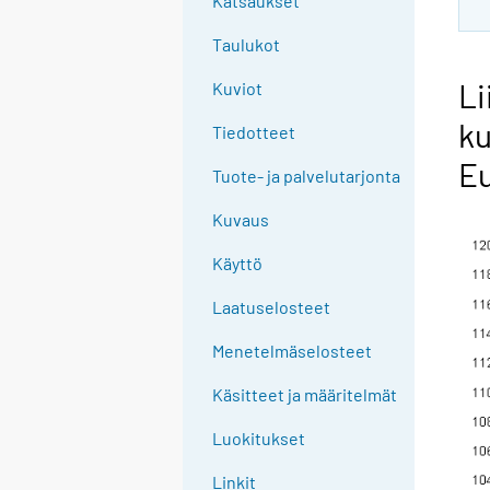
Katsaukset
Taulukot
Li
Kuviot
ku
Tiedotteet
Eu
Tuote- ja palvelutarjonta
Kuvaus
Käyttö
Laatuselosteet
Menetelmäselosteet
Käsitteet ja määritelmät
Luokitukset
Linkit