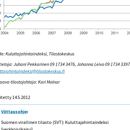
e: Kuluttajahintaindeksi, Tilastokeskus
tietoja: Juhani Pekkarinen 09 1734 3476, Johanna Leivo 09 1734 3397
ttajahintaindeksi@tilastokeskus.fi
aava tilastojohtaja: Kari Molnar
itetty 14.5.2012
Viittausohje
:
Suomen virallinen tilasto (SVT): Kuluttajahintaindeksi
[verkkojulkaisu].