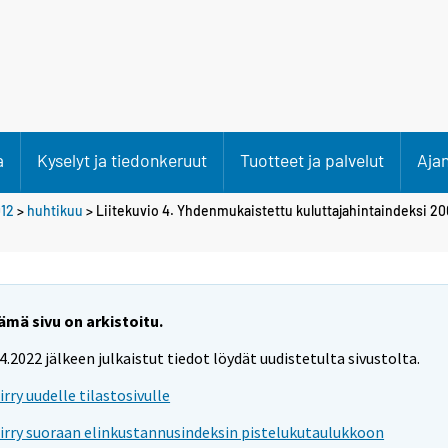
a
Kyselyt ja tiedonkeruut
Tuotteet ja palvelut
Aja
12
>
huhtikuu
> Liitekuvio 4. Yhdenmukaistettu kuluttajahintaindeksi 2
ämä sivu on arkistoitu.
.4.2022 jälkeen julkaistut tiedot löydät uudistetulta sivustolta.
iirry uudelle tilastosivulle
iirry suoraan elinkustannusindeksin pistelukutaulukkoon