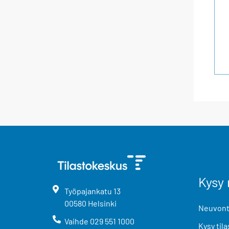
Kysy 
Työpajankatu
13
00580
Helsinki
Neuvonta
Vaihde
029 551 1000
Kysy tila