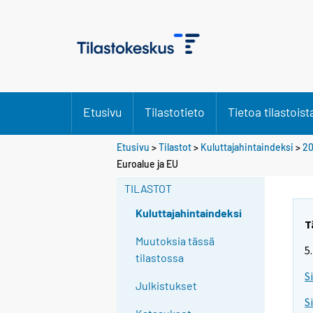
Etusivu
Tilastotieto
Tietoa tilastoist
Etusivu
>
Tilastot
>
Kuluttajahintaindeksi
>
20
Euroalue ja EU
TILASTOT
Kuluttajahintaindeksi
T
Muutoksia tässä
5
tilastossa
S
Julkistukset
S