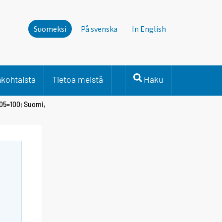
Suomeksi
På svenska
In English
nkohtaista
Tietoa meistä
Haku
005=100; Suomi,