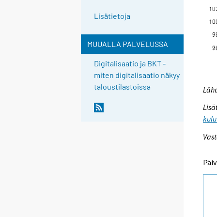
Lisätietoja
MUUALLA PALVELUSSA
Digitalisaatio ja BKT -
miten digitalisaatio näkyy
taloustilastoissa
Lähd
Lisä
kulu
Vast
Päiv