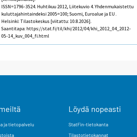
ISSN=1796-3524.
Huhtikuu
2012, Liitekuvio 4. Yhdenmukaistettu
kuluttajahintaindeksi 2005=100; Suomi, Euroalue ja EU .
Helsinki: Tilastokeskus [viitattu: 10.8.2026].
Saantitapa: https://stat.fi/til/khi/2012/04/khi_2012_04_2012-
05-14_kuv_004_fi.html
meiltä
Löydä nopeasti
 ja tietopalvelu
StatFin-tietokanta
stoista
Tilastotietokannat