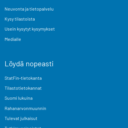
Neuvonta ja tietopalvelu
Kysy tilastoista
Usein kysytyt kysymykset
Medialle
Löydä nopeasti
StatFin-tietokanta
Tilastotietokannat
Suomi lukuina
Rahanarvonmuunnin
Tulevat julkaisut