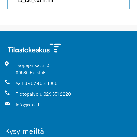
Työpajankatu
13
00580
Helsinki
Vaihde
029 551 1000
Tietopalvelu
029 551 2220
info@stat.fi
Kysy meiltä