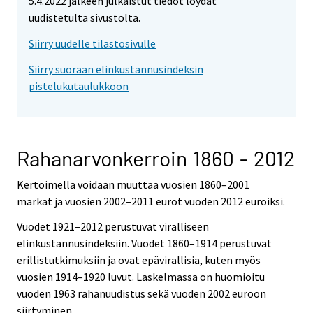
5.4.2022 jälkeen julkaistut tiedot löydät
uudistetulta sivustolta.
Siirry uudelle tilastosivulle
Siirry suoraan elinkustannusindeksin
pistelukutaulukkoon
Rahanarvonkerroin 1860 - 2012
Kertoimella voidaan muuttaa vuosien 1860–2001
markat ja vuosien 2002–2011 eurot vuoden 2012 euroiksi.
Vuodet 1921–2012 perustuvat viralliseen
elinkustannusindeksiin. Vuodet 1860–1914 perustuvat
erillistutkimuksiin ja ovat epävirallisia, kuten myös
vuosien 1914–1920 luvut. Laskelmassa on huomioitu
vuoden 1963 rahanuudistus sekä vuoden 2002 euroon
siirtyminen.