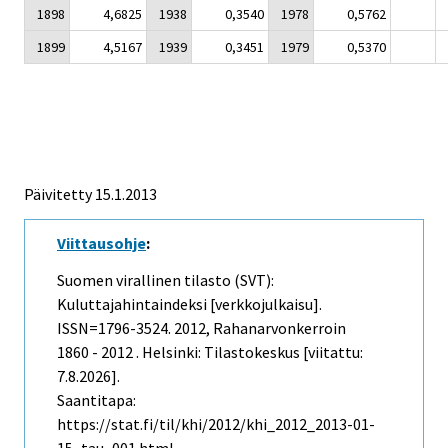
1898
4,6825
1938
0,3540
1978
0,5762
1899
4,5167
1939
0,3451
1979
0,5370
Päivitetty 15.1.2013
Viittausohje
:
Suomen virallinen tilasto (SVT):
Kuluttajahintaindeksi [verkkojulkaisu].
ISSN=1796-3524. 2012, Rahanarvonkerroin
1860 - 2012 . Helsinki: Tilastokeskus [viitattu:
7.8.2026].
Saantitapa:
https://stat.fi/til/khi/2012/khi_2012_2013-01-
15_tau_001.html