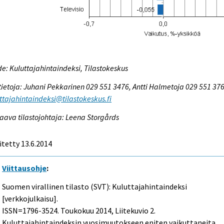
e: Kuluttajahintaindeksi, Tilastokeskus
tietoja: Juhani Pekkarinen 029 551 3476, Antti Halmetoja 029 551 376
ttajahintaindeksi@tilastokeskus.fi
aava tilastojohtaja: Leena Storgårds
itetty 13.6.2014
Viittausohje
:
Suomen virallinen tilasto (SVT): Kuluttajahintaindeksi
[verkkojulkaisu].
ISSN=1796-3524.
Toukokuu
2014, Liitekuvio 2.
Kuluttajahintaindeksin vuosimuutokseen eniten vaikuttaneita