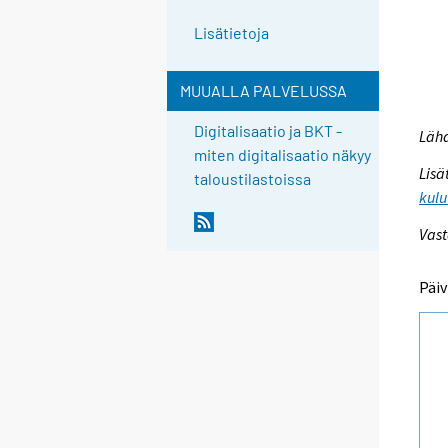
Lisätietoja
MUUALLA PALVELUSSA
Digitalisaatio ja BKT -
Lähd
miten digitalisaatio näkyy
Lisä
taloustilastoissa
kulu
Vast
Päiv