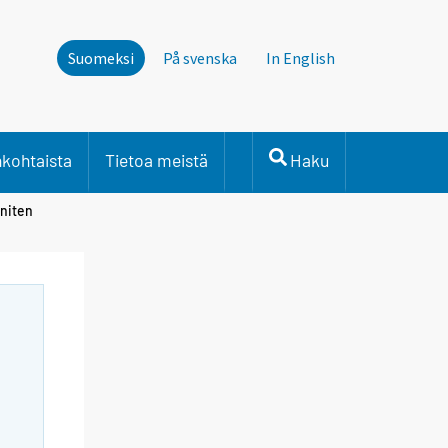
Suomeksi
På svenska
In English
nkohtaista
Tietoa meistä
Haku
eniten