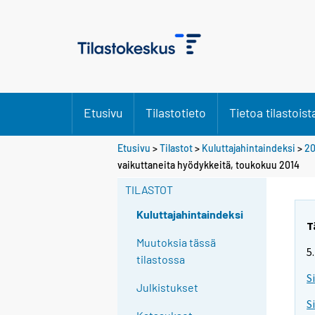
Etusivu
Tilastotieto
Tietoa tilastoist
Etusivu
>
Tilastot
>
Kuluttajahintaindeksi
>
20
vaikuttaneita hyödykkeitä, toukokuu 2014
TILASTOT
Kuluttajahintaindeksi
T
Muutoksia tässä
5
tilastossa
S
Julkistukset
S