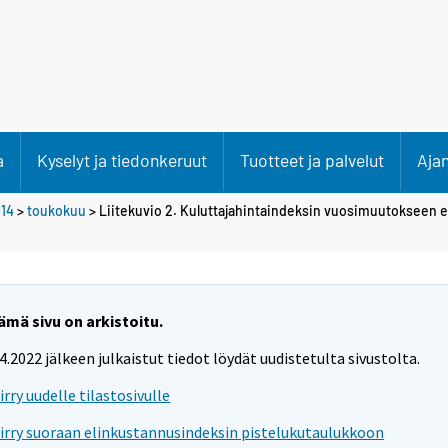
a
Kyselyt ja tiedonkeruut
Tuotteet ja palvelut
Aja
14
>
toukokuu
> Liitekuvio 2. Kuluttajahintaindeksin vuosimuutokseen 
ämä sivu on arkistoitu.
.4.2022 jälkeen julkaistut tiedot löydät uudistetulta sivustolta.
iirry uudelle tilastosivulle
iirry suoraan elinkustannusindeksin pistelukutaulukkoon