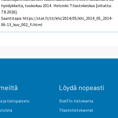
hyödykkeitä, toukokuu 2014 . Helsinki: Tilastokeskus [viitattu:
7.8.2026].
Saantitapa: https://stat.fi/til/khi/2014/05/khi_2014_05_2014-
06-13_kuv_002_fi.html
meiltä
Löydä nopeasti
 ja tietopalvelu
StatFin-tietokanta
stoista
Tilastotietokannat