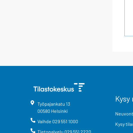
Kysy 
Työpajankatu
13
00580
Helsinki
Neuvonta
Vaihde
029 551 1000
Kysy tila
Tietopalvelu
029 551 2220