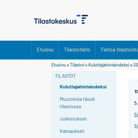
Etusivu
Tilastotieto
Tietoa tilastoist
Etusivu
>
Tilastot
>
Kuluttajahintaindeksi
>
20
TILASTOT
Kuluttajahintaindeksi
T
Muutoksia tässä
5
tilastossa
S
Julkistukset
S
Katsaukset