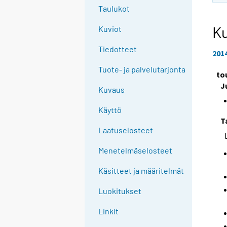
Taulukot
Ku
Kuviot
Tiedotteet
201
Tuote- ja palvelutarjonta
to
J
Kuvaus
Käyttö
T
Laatuselosteet
Menetelmäselosteet
Käsitteet ja määritelmät
Luokitukset
Linkit