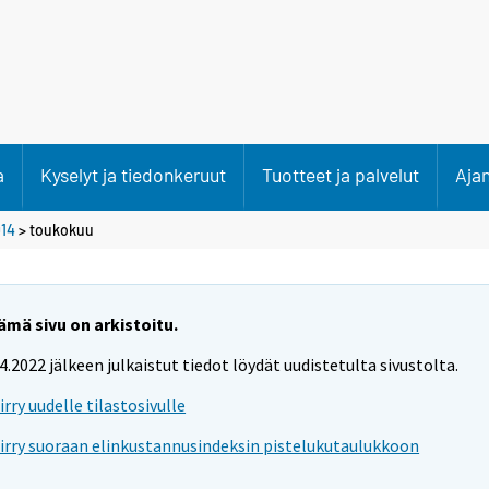
a
Kyselyt ja tiedonkeruut
Tuotteet ja palvelut
Aja
14
>
toukokuu
ämä sivu on arkistoitu.
.4.2022 jälkeen julkaistut tiedot löydät uudistetulta sivustolta.
iirry uudelle tilastosivulle
iirry suoraan elinkustannusindeksin pistelukutaulukkoon