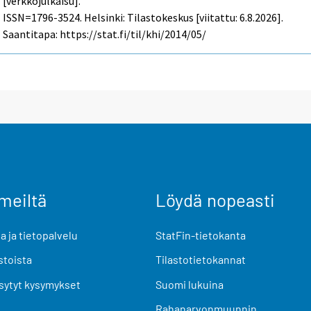
[verkkojulkaisu].
ISSN=1796-3524. Helsinki: Tilastokeskus [viitattu: 6.8.2026].
Saantitapa: https://stat.fi/til/khi/2014/05/
meiltä
Löydä nopeasti
 ja tietopalvelu
StatFin-tietokanta
stoista
Tilastotietokannat
sytyt kysymykset
Suomi lukuina
Rahanarvonmuunnin