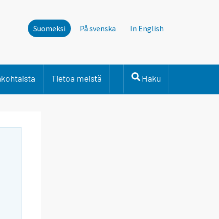
Suomeksi
På svenska
In English
nkohtaista
Tietoa meistä
Haku