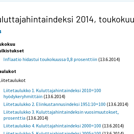
luttajahintaindeksi 2014,
toukoku
4
ukokuu
ulkistukset
Inflaatio hidastui toukokuussa 0,8 prosenttiin
(13.6.2014)
aulukot
Liitetaulukot
Liitetaulukko 1. Kuluttajahintaindeksi 2010=100
hyödykeryhmittäin
(13.6.2014)
Liitetaulukko 2. Elinkustannusindeksi 1951:10=100
(13.6.2014)
Liitetaulukko 3. Kuluttajahintaindeksin vuosimuutokset,
prosenttia
(13.6.2014)
Liitetaulukko 4. Kuluttajahintaindeksi 2000=100
(13.6.2014)
Liitetaulukko 5. Kuluttajahintaindeksi 2005=100
(13.6.2014)