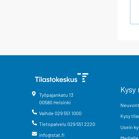
Kysy 
Työpajankatu
13
00580
Helsinki
Neuvonta
Vaihde
029 551 1000
Kysy tila
Tietopalvelu
029 551 2220
Usein ky
info@stat.fi
Medialle