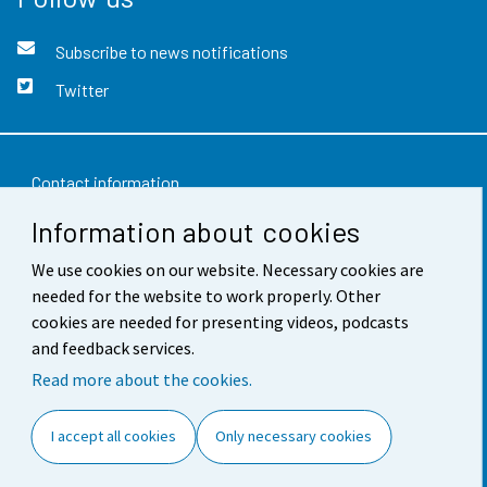
Subscribe to news notifications
Twitter
Contact information
Information about cookies
Feedback
We use cookies on our website. Necessary cookies are
Terms of use
needed for the website to work properly. Other
Data protection
cookies are needed for presenting videos, podcasts
and feedback services.
Accessibility
Read more about the cookies.
About the site
I accept all cookies
Only necessary cookies
Cookie settings