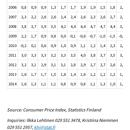
2006
0,8
0,9
0,9
1,3
1,7
1,7
1,9
1,9
1,5
1,8
2,1
2007
2,3
2,2
2,6
2,6
2,4
2,4
2,6
2,3
2,6
2,7
2,9
2008
3,8
3,7
3,9
3,5
4,2
4,4
4,4
4,7
4,7
4,4
3,6
2009
2,2
1,7
0,9
0,8
0,0
-0,1
-0,6
-0,7
-1,0
-1,5
-0,9
2010
-0,2
0,1
0,6
0,9
1,0
0,9
1,1
1,2
1,4
2,3
2,5
2011
3,0
3,3
3,3
3,2
3,3
3,5
4,0
3,8
3,7
3,5
3,4
2012
3,2
3,1
2,9
3,1
3,1
2,8
2,9
2,7
2,7
2,6
2,2
2013
1,6
1,7
1,7
1,5
1,6
1,4
1,6
1,2
1,2
1,2
1,4
2014
1,6
1,3
1,1
1,1
0,8
0,9
0,8
1,1
1,3
1,0
1,0
Source: Consumer Price Index, Statistics Finland
Inquiries: Ilkka Lehtinen 029 551 3478, Kristiina Nieminen
029 551 2957,
khi@stat.fi