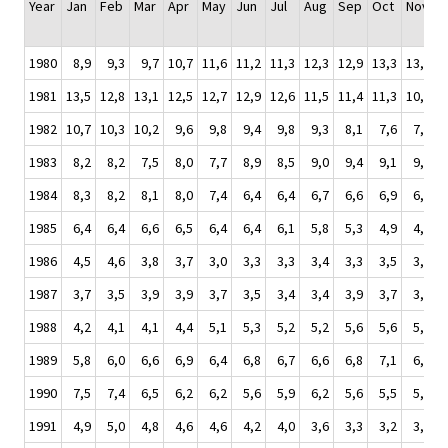
Year
Jan
Feb
Mar
Apr
May
Jun
Jul
Aug
Sep
Oct
Nov
D
1980
8,9
9,3
9,7
10,7
11,6
11,2
11,3
12,3
12,9
13,3
13,5
1
1981
13,5
12,8
13,1
12,5
12,7
12,9
12,6
11,5
11,4
11,3
10,4
1
1982
10,7
10,3
10,2
9,6
9,8
9,4
9,8
9,3
8,1
7,6
7,9
1983
8,2
8,2
7,5
8,0
7,7
8,9
8,5
9,0
9,4
9,1
9,8
1984
8,3
8,2
8,1
8,0
7,4
6,4
6,4
6,7
6,6
6,9
6,0
1985
6,4
6,4
6,6
6,5
6,4
6,4
6,1
5,8
5,3
4,9
4,9
1986
4,5
4,6
3,8
3,7
3,0
3,3
3,3
3,4
3,3
3,5
3,3
1987
3,7
3,5
3,9
3,9
3,7
3,5
3,4
3,4
3,9
3,7
3,7
1988
4,2
4,1
4,1
4,4
5,1
5,3
5,2
5,2
5,6
5,6
5,9
1989
5,8
6,0
6,6
6,9
6,4
6,8
6,7
6,6
6,8
7,1
6,8
1990
7,5
7,4
6,5
6,2
6,2
5,6
5,9
6,2
5,6
5,5
5,6
1991
4,9
5,0
4,8
4,6
4,6
4,2
4,0
3,6
3,3
3,2
3,3