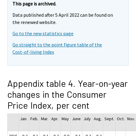
This page is archived.
Data published after 5 April 2022 can be found on
the renewed website.
Go to the new statistics page
Go straight to the point figure table of the
Cost-of-living Index
Appendix table 4. Year-on-year
changes in the Consumer
Price Index, per cent
Jan.
Feb.
Mar.
Apr.
May
June
July
Aug.
Sept.
Oct.
Nov.
2015
-0,2
-0,1
-0,1
-0,2
-0,0
-0,1
-0,2
-0,2
.
.
.