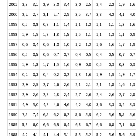
2001
3,3
3,1
2,9
3,0
3,4
3,0
2,5
2,4
2,2
1,9
1,6
2000
2,2
2,7
3,1
2,7
2,9
3,5
3,7
3,8
4,2
4,1
4,0
1999
0,5
0,8
0,8
1,1
1,4
1,1
1,2
1,1
1,1
1,3
1,6
1998
1,9
1,9
1,8
1,8
1,5
1,5
1,1
1,1
1,3
1,1
0,9
1997
0,6
0,4
0,6
1,0
1,0
1,2
1,2
1,6
1,6
1,7
1,9
1996
0,5
0,5
0,6
0,7
0,7
0,4
0,5
0,4
0,5
0,7
0,7
1995
1,9
1,8
1,7
1,5
1,6
0,9
0,8
0,5
0,3
0,3
0,3
1994
0,2
0,3
0,4
0,2
0,2
1,3
1,6
1,9
1,9
1,9
1,7
1993
2,9
2,9
2,7
2,6
2,6
2,1
2,1
2,1
1,8
1,6
1,3
1992
2,9
2,6
2,8
2,8
2,4
2,7
2,6
2,4
2,6
2,7
2,8
1991
4,9
5,0
4,8
4,6
4,6
4,2
4,0
3,6
3,3
3,2
3,3
1990
7,5
7,4
6,5
6,2
6,2
5,6
5,9
6,2
5,6
5,5
5,6
1989
5,8
6,0
6,6
6,9
6,4
6,8
6,7
6,6
6,8
7,1
6,8
1988
4,2
4,1
4,1
4,4
5,1
5,3
5,2
5,2
5,6
5,6
5,9