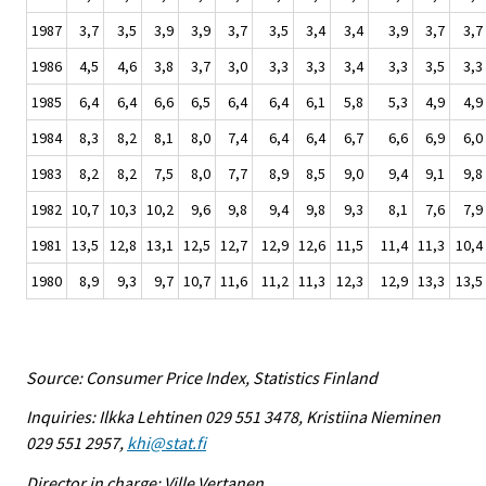
1987
3,7
3,5
3,9
3,9
3,7
3,5
3,4
3,4
3,9
3,7
3,7
1986
4,5
4,6
3,8
3,7
3,0
3,3
3,3
3,4
3,3
3,5
3,3
1985
6,4
6,4
6,6
6,5
6,4
6,4
6,1
5,8
5,3
4,9
4,9
1984
8,3
8,2
8,1
8,0
7,4
6,4
6,4
6,7
6,6
6,9
6,0
1983
8,2
8,2
7,5
8,0
7,7
8,9
8,5
9,0
9,4
9,1
9,8
1982
10,7
10,3
10,2
9,6
9,8
9,4
9,8
9,3
8,1
7,6
7,9
1981
13,5
12,8
13,1
12,5
12,7
12,9
12,6
11,5
11,4
11,3
10,4
1980
8,9
9,3
9,7
10,7
11,6
11,2
11,3
12,3
12,9
13,3
13,5
Source: Consumer Price Index, Statistics Finland
Inquiries: Ilkka Lehtinen 029 551 3478, Kristiina Nieminen
029 551 2957,
khi@stat.fi
Director in charge: Ville Vertanen