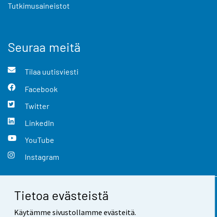
Tutkimusaineistot
Seuraa meitä
Tilaa uutisviesti
Facebook
Twitter
LinkedIn
YouTube
Instagram
Tietoa evästeistä
Yhteystiedot
Käytämme sivustollamme evästeitä.