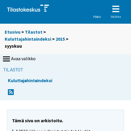
Valikko
Haku
Etusivu
>
Tilastot
>
Kuluttajahintaindeksi
>
2015
>
syyskuu
Avaa valikko
TILASTOT
Kuluttajahintaindeksi
Tämä sivu on arkistoitu.