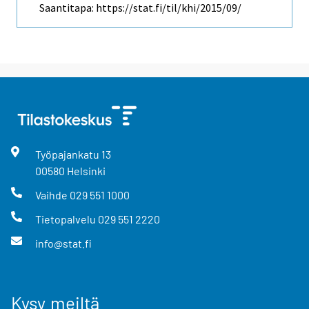
Saantitapa: https://stat.fi/til/khi/2015/09/
Työpajankatu
13
00580
Helsinki
Vaihde
029 551 1000
Tietopalvelu
029 551 2220
info@stat.fi
Kysy meiltä