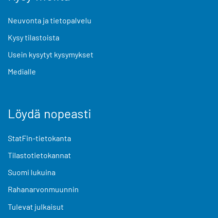
Neuvonta ja tietopalvelu
Kysy tilastoista
Usein kysytyt kysymykset
Medialle
Löydä nopeasti
StatFin-tietokanta
Tilastotietokannat
Suomi lukuina
Rahanarvonmuunnin
Tulevat julkaisut