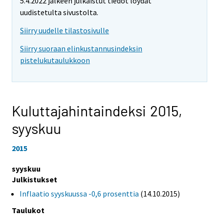
5.4.2022 jälkeen julkaistut tiedot löydät
uudistetulta sivustolta.
Siirry uudelle tilastosivulle
Siirry suoraan elinkustannusindeksin
pistelukutaulukkoon
Kuluttajahintaindeksi 2015,
syyskuu
2015
syyskuu
Julkistukset
Inflaatio syyskuussa -0,6 prosenttia
(14.10.2015)
Taulukot