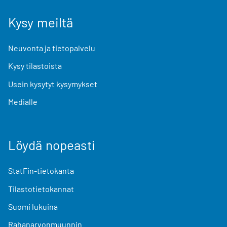
Kysy meiltä
Neuvonta ja tietopalvelu
Kysy tilastoista
Usein kysytyt kysymykset
Medialle
Löydä nopeasti
StatFin-tietokanta
Tilastotietokannat
Suomi lukuina
Rahanarvonmuunnin