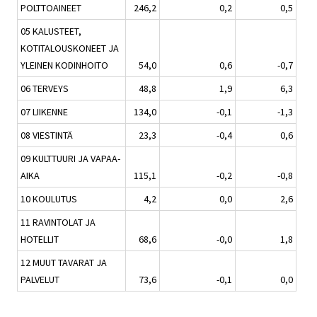
POLTTOAINEET
246,2
0,2
0,5
05 KALUSTEET,
KOTITALOUSKONEET JA
YLEINEN KODINHOITO
54,0
0,6
-0,7
06 TERVEYS
48,8
1,9
6,3
07 LIIKENNE
134,0
-0,1
-1,3
08 VIESTINTÄ
23,3
-0,4
0,6
09 KULTTUURI JA VAPAA-
AIKA
115,1
-0,2
-0,8
10 KOULUTUS
4,2
0,0
2,6
11 RAVINTOLAT JA
HOTELLIT
68,6
-0,0
1,8
12 MUUT TAVARAT JA
PALVELUT
73,6
-0,1
0,0