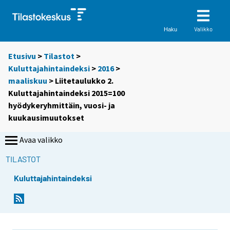
Valikko
Haku
Etusivu
>
Tilastot
>
Kuluttajahintaindeksi
>
2016
>
maaliskuu
> Liitetaulukko 2.
Kuluttajahintaindeksi 2015=100
hyödykeryhmittäin, vuosi- ja
kuukausimuutokset
Avaa valikko
TILASTOT
Kuluttajahintaindeksi