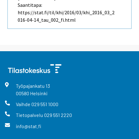
Saantitapa:
https://stat.fi/til/khi/2016/03/khi_2016_03_2
016-04-14_tau_002_fi.html
Työpajankatu
13
00580
Helsinki
Vaihde
029 551 1000
Tietopalvelu
029 551 2220
info@stat.fi