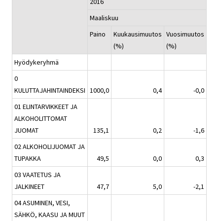
2016
Maaliskuu
Paino
Kuukausimuutos
Vuosimuutos
(%)
(%)
Hyödykeryhmä
0
KULUTTAJAHINTAINDEKSI
1000,0
0,4
-0,0
01 ELINTARVIKKEET JA
ALKOHOLITTOMAT
JUOMAT
135,1
0,2
-1,6
02 ALKOHOLIJUOMAT JA
TUPAKKA
49,5
0,0
0,3
03 VAATETUS JA
JALKINEET
47,7
5,0
-2,1
04 ASUMINEN, VESI,
SÄHKÖ, KAASU JA MUUT