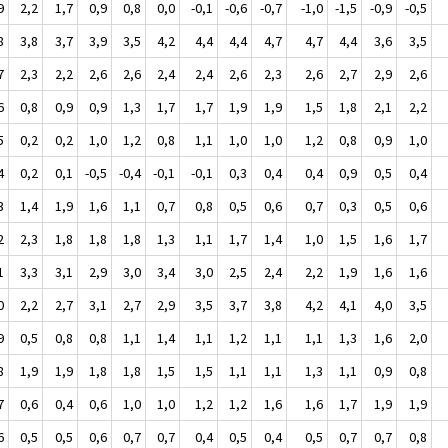
9
2,2
1,7
0,9
0,8
0,0
-0,1
-0,6
-0,7
-1,0
-1,5
-0,9
-0,5
8
3,8
3,7
3,9
3,5
4,2
4,4
4,4
4,7
4,7
4,4
3,6
3,5
7
2,3
2,2
2,6
2,6
2,4
2,4
2,6
2,3
2,6
2,7
2,9
2,6
6
0,8
0,9
0,9
1,3
1,7
1,7
1,9
1,9
1,5
1,8
2,1
2,2
5
0,2
0,2
1,0
1,2
0,8
1,1
1,0
1,0
1,2
0,8
0,9
1,0
4
0,2
0,1
-0,5
-0,4
-0,1
-0,1
0,3
0,4
0,4
0,9
0,5
0,4
3
1,4
1,9
1,6
1,1
0,7
0,8
0,5
0,6
0,7
0,3
0,5
0,6
2
2,3
1,8
1,8
1,8
1,3
1,1
1,7
1,4
1,0
1,5
1,6
1,7
1
3,3
3,1
2,9
3,0
3,4
3,0
2,5
2,4
2,2
1,9
1,6
1,6
0
2,2
2,7
3,1
2,7
2,9
3,5
3,7
3,8
4,2
4,1
4,0
3,5
9
0,5
0,8
0,8
1,1
1,4
1,1
1,2
1,1
1,1
1,3
1,6
2,0
8
1,9
1,9
1,8
1,8
1,5
1,5
1,1
1,1
1,3
1,1
0,9
0,8
7
0,6
0,4
0,6
1,0
1,0
1,2
1,2
1,6
1,6
1,7
1,9
1,9
6
0,5
0,5
0,6
0,7
0,7
0,4
0,5
0,4
0,5
0,7
0,7
0,8