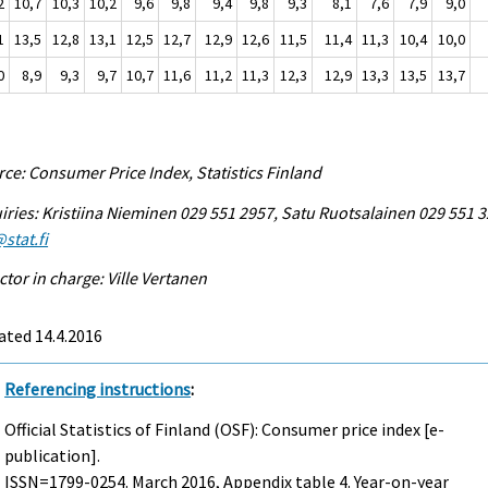
2
10,7
10,3
10,2
9,6
9,8
9,4
9,8
9,3
8,1
7,6
7,9
9,0
1
13,5
12,8
13,1
12,5
12,7
12,9
12,6
11,5
11,4
11,3
10,4
10,0
0
8,9
9,3
9,7
10,7
11,6
11,2
11,3
12,3
12,9
13,3
13,5
13,7
ce: Consumer Price Index, Statistics Finland
iries: Kristiina Nieminen 029 551 2957, Satu Ruotsalainen 029 551 3
stat.fi
ctor in charge: Ville Vertanen
ated 14.4.2016
Referencing instructions
:
Official Statistics of Finland (OSF): Consumer price index [e-
publication].
ISSN=1799-0254.
March
2016, Appendix table 4. Year-on-year