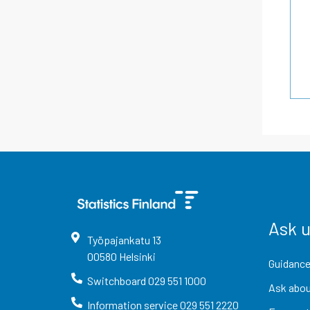
Ask 
Työpajankatu
13
00580
Helsinki
Guidance
Switchboard
029 551 1000
Ask abou
Information service
029 551 2220