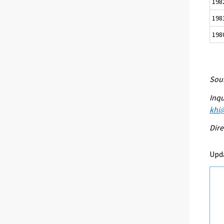
198
198
198
Sour
Inqu
khi@
Dire
Upd