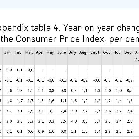
pendix table 4. Year-on-year chan
 the Consumer Price Index, per cen
Jan.
Feb.
Mar.
Apr.
May
June
July
Aug.
Sept.
Oct.
Nov.
Dec.
A
A
6
0,0
-0,1
-0,0
.
.
.
.
.
.
.
.
.
5
-0,2
-0,1
-0,1
-0,2
-0,0
-0,1
-0,2
-0,2
-0,6
-0,3
-0,2
-0,2
4
1,6
1,3
1,1
1,1
0,8
0,9
0,8
1,1
1,3
1,0
1,0
0,5
3
1,6
1,7
1,7
1,5
1,6
1,4
1,6
1,2
1,2
1,2
1,4
1,6
2
3,2
3,1
2,9
3,1
3,1
2,8
2,9
2,7
2,7
2,6
2,2
2,4
1
3,0
3,3
3,3
3,2
3,3
3,5
4,0
3,8
3,7
3,5
3,4
2,9
0
-0,2
0,1
0,6
0,9
1,0
0,9
1,1
1,2
1,4
2,3
2,5
2,9