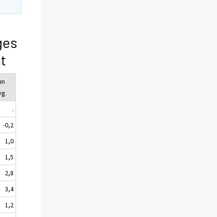
ges
t
nn
vg.
.
-0,2
1,0
1,5
2,8
3,4
1,2