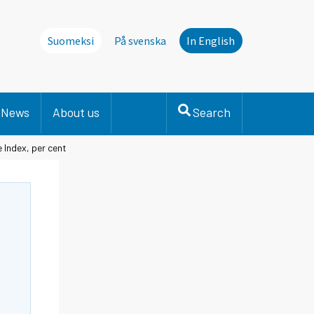
Suomeksi
På svenska
In English
News
About us
Search
 Index, per cent