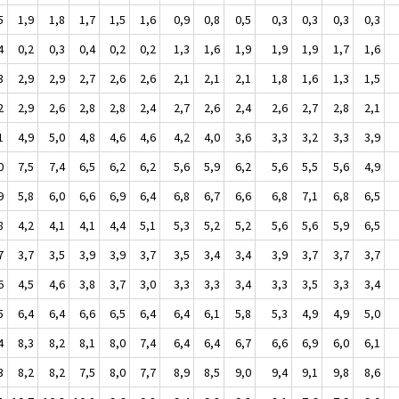
5
1,9
1,8
1,7
1,5
1,6
0,9
0,8
0,5
0,3
0,3
0,3
0,3
4
0,2
0,3
0,4
0,2
0,2
1,3
1,6
1,9
1,9
1,9
1,7
1,6
3
2,9
2,9
2,7
2,6
2,6
2,1
2,1
2,1
1,8
1,6
1,3
1,5
2
2,9
2,6
2,8
2,8
2,4
2,7
2,6
2,4
2,6
2,7
2,8
2,1
1
4,9
5,0
4,8
4,6
4,6
4,2
4,0
3,6
3,3
3,2
3,3
3,9
0
7,5
7,4
6,5
6,2
6,2
5,6
5,9
6,2
5,6
5,5
5,6
4,9
9
5,8
6,0
6,6
6,9
6,4
6,8
6,7
6,6
6,8
7,1
6,8
6,5
8
4,2
4,1
4,1
4,4
5,1
5,3
5,2
5,2
5,6
5,6
5,9
6,5
7
3,7
3,5
3,9
3,9
3,7
3,5
3,4
3,4
3,9
3,7
3,7
3,7
6
4,5
4,6
3,8
3,7
3,0
3,3
3,3
3,4
3,3
3,5
3,3
3,4
5
6,4
6,4
6,6
6,5
6,4
6,4
6,1
5,8
5,3
4,9
4,9
5,0
4
8,3
8,2
8,1
8,0
7,4
6,4
6,4
6,7
6,6
6,9
6,0
6,1
3
8,2
8,2
7,5
8,0
7,7
8,9
8,5
9,0
9,4
9,1
9,8
8,6