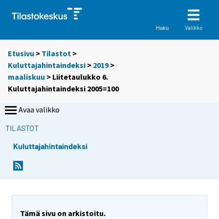
Valikko
Haku
Etusivu
>
Tilastot
>
Kuluttajahintaindeksi
>
2019
>
maaliskuu
> Liitetaulukko 6.
Kuluttajahintaindeksi 2005=100
Avaa valikko
TILASTOT
Kuluttajahintaindeksi
Tämä sivu on arkistoitu.