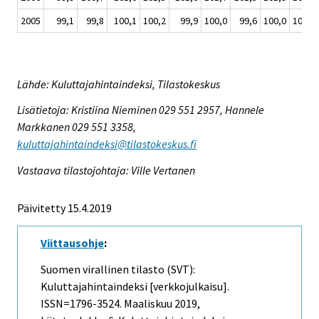
2005
99,1
99,8
100,1
100,2
99,9
100,0
99,6
100,0
100,5
Lähde: Kuluttajahintaindeksi, Tilastokeskus
Lisätietoja: Kristiina Nieminen 029 551 2957, Hannele
Markkanen 029 551 3358,
kuluttajahintaindeksi@tilastokeskus.fi
Vastaava tilastojohtaja: Ville Vertanen
Päivitetty 15.4.2019
Viittausohje
:
Suomen virallinen tilasto (SVT):
Kuluttajahintaindeksi [verkkojulkaisu].
ISSN=1796-3524.
Maaliskuu
2019,