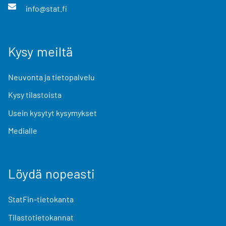
info@stat.fi
Kysy meiltä
Neuvonta ja tietopalvelu
Kysy tilastoista
Usein kysytyt kysymykset
Medialle
Löydä nopeasti
StatFin-tietokanta
Tilastotietokannat