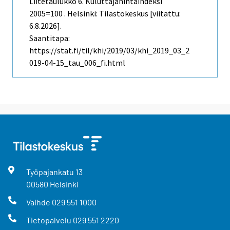
Liitetaulukko 6. Kuluttajahintaindeksi
2005=100 . Helsinki: Tilastokeskus [viitattu:
6.8.2026].
Saantitapa:
https://stat.fi/til/khi/2019/03/khi_2019_03_2
019-04-15_tau_006_fi.html
Työpajankatu
13
00580
Helsinki
Vaihde
029 551 1000
Tietopalvelu
029 551 2220