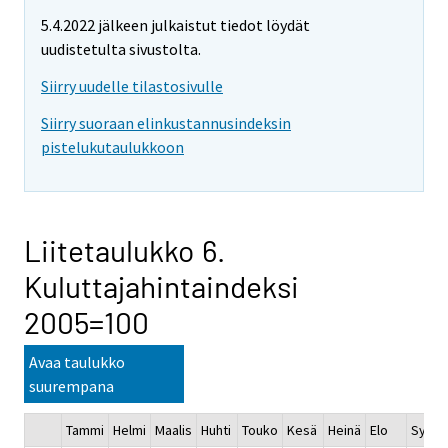
5.4.2022 jälkeen julkaistut tiedot löydät
uudistetulta sivustolta.
Siirry uudelle tilastosivulle
Siirry suoraan elinkustannusindeksin
pistelukutaulukkoon
Liitetaulukko 6.
Kuluttajahintaindeksi
2005=100
Avaa taulukko
suurempana
Tammi
Helmi
Maalis
Huhti
Touko
Kesä
Heinä
Elo
Syys